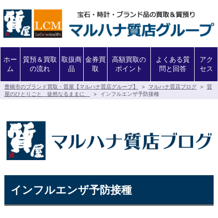
ホー
質預＆買取
取扱商
金券買
高額買取の
よくある質
アク
ム
の流れ
品
取
ポイント
問と回答
セス
豊橋市のブランド買取・質屋【マルハナ質店グループ】
>
マルハナ質店ブログ
>
質
屋のひとりごと 徒然なるままに
>
インフルエンザ予防接種
インフルエンザ予防接種