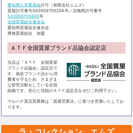
愛知県公安委員会
許可（有限会社エムズ）
質屋許可番号54395970020A号／古物商許可番号
543959705800
号
全国質屋組合連合会
愛知県質屋組合連合会
豊橋質屋組合 加盟
ＡＴＦ全国質屋ブランド品協会認定店
当店は『ＡＴＦ 全国質屋
ブランド品協会』認定店で
す。偽造ブランド品から消
費者を守るため、さまざま
な研究活動をしている全国
組織です。安心と信頼のＡＴＦ認定店をぜひご利用下さい。
マルハナ質店質業務は「質屋営業法」に基づき営業いたしてお
ります。
ラ・コレクション エムズ