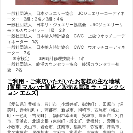
一般社団法人 日本ジュエリー協会 JCジュエリーコーディネ
ーター 2級：2名／3級：4名
一般社団法人 日本リ・ジュエリー協議会 JRCジュエリーリ
モデルカウンセラー 1級：2名
一般社団法人 日本輸入時計協会 CWC 上級ウオッチコーデ
ィネーター 1名
一般社団法人 日本輸入時計協会 CWC ウオッチコーディネ
ーター 3名
国家検定 3級時計修理技能士 1名
一般社団法人 終活カウンセラー協会 終活カウンセラー初
級 2名
ご利用・ご来店いただいたお客様の主な地域
(質屋 マルハナ質店／販売＆買取 ラ・コレクシ
ョン エムズ)
【愛知県】豊橋市、豊川市（小坂井町、御津町）、田原市（渥
美町、赤羽根町）、蒲郡市、新城市、岡崎市、西尾市（幡豆
町・一色町・吉良町）、額田郡幸田町、安城市、豊田市、刈谷
市、高浜市、北設楽郡（東栄町・設楽町、豊根村）、愛西市、
小牧市、犬山市、岩倉市、江南市、稲沢市、弥富市、津島市、
北名古屋市、尾張旭市、大府市、常滑市、東海市、豊明市、日