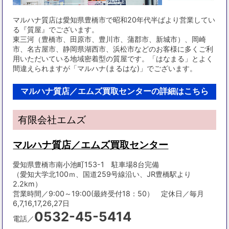
マルハナ質店は愛知県豊橋市で昭和20年代半ばより営業してい
る『質屋』でございます。
東三河（豊橋市、田原市、豊川市、蒲郡市、新城市）、岡崎
市、名古屋市、静岡県湖西市、浜松市などのお客様に多くご利
用いただいている地域密着型の質屋です。「はなまる」とよく
間違えられますが「マルハナ(まるはな)」でございます。
マルハナ質店／エムズ買取センターの詳細はこちら
有限会社エムズ
マルハナ質店／エムズ買取センター
愛知県豊橋市南小池町153-1 駐車場8台完備
（愛知大学北100ｍ、国道259号線沿い、JR豊橋駅より
2.2km）
営業時間／9:00～19:00(最終受付18：50） 定休日／毎月
6,7,16,17,26,27日
0532-45-5414
電話／