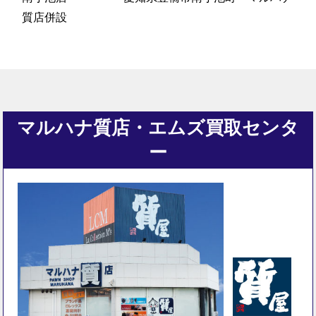
質店併設
マルハナ質店・エムズ買取センタ
ー