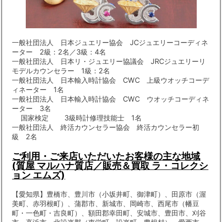
一般社団法人 日本ジュエリー協会 JCジュエリーコーディネ
ーター 2級：2名／3級：4名
一般社団法人 日本リ・ジュエリー協議会 JRCジュエリーリ
モデルカウンセラー 1級：2名
一般社団法人 日本輸入時計協会 CWC 上級ウオッチコーデ
ィネーター 1名
一般社団法人 日本輸入時計協会 CWC ウオッチコーディネ
ーター 3名
国家検定 3級時計修理技能士 1名
一般社団法人 終活カウンセラー協会 終活カウンセラー初
級 2名
ご利用・ご来店いただいたお客様の主な地域
(質屋 マルハナ質店／販売＆買取 ラ・コレクシ
ョン エムズ)
【愛知県】豊橋市、豊川市（小坂井町、御津町）、田原市（渥
美町、赤羽根町）、蒲郡市、新城市、岡崎市、西尾市（幡豆
町・一色町・吉良町）、額田郡幸田町、安城市、豊田市、刈谷