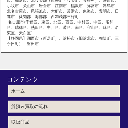
市、高浜市、北設楽郡（東栄町・設楽町、豊根村）、愛西市、
小牧市、犬山市、岩倉市、江南市、稲沢市、弥富市、津島市、
北名古屋市、尾張旭市、大府市、常滑市、東海市、豊明市、日
進市、愛知郡、海部郡、西加茂郡三好町
名古屋市(千種区、東区、北区、西区、中村区、中区、昭和
区、瑞穂区、熱田区、中川区、港区、南区、守山区、緑区、名
東区、天白区）
【静岡県】湖西市（新居町）、浜松市（旧浜北市、舞阪町、三
ケ日町）、磐田市
コンテンツ
ホーム
質預＆買取の流れ
取扱商品