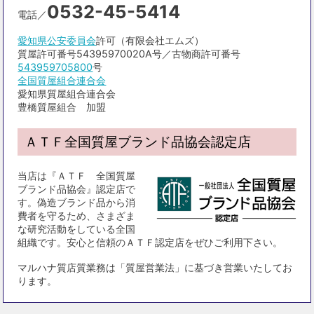
0532-45-5414
電話／
愛知県公安委員会
許可（有限会社エムズ）
質屋許可番号54395970020A号／古物商許可番号
543959705800
号
全国質屋組合連合会
愛知県質屋組合連合会
豊橋質屋組合 加盟
ＡＴＦ全国質屋ブランド品協会認定店
当店は『ＡＴＦ 全国質屋
ブランド品協会』認定店で
す。偽造ブランド品から消
費者を守るため、さまざま
な研究活動をしている全国
組織です。安心と信頼のＡＴＦ認定店をぜひご利用下さい。
マルハナ質店質業務は「質屋営業法」に基づき営業いたしてお
ります。