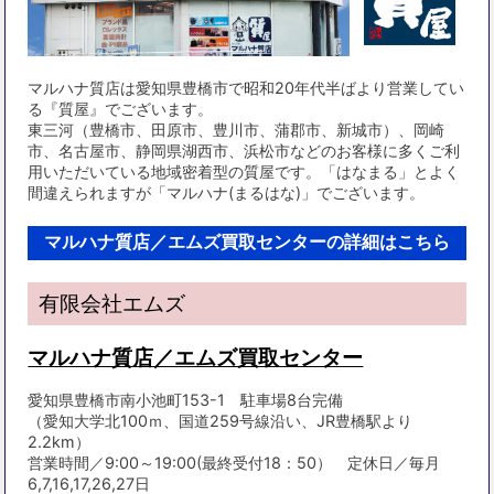
マルハナ質店は愛知県豊橋市で昭和20年代半ばより営業してい
る『質屋』でございます。
東三河（豊橋市、田原市、豊川市、蒲郡市、新城市）、岡崎
市、名古屋市、静岡県湖西市、浜松市などのお客様に多くご利
用いただいている地域密着型の質屋です。「はなまる」とよく
間違えられますが「マルハナ(まるはな)」でございます。
マルハナ質店／エムズ買取センターの詳細はこちら
有限会社エムズ
マルハナ質店／エムズ買取センター
愛知県豊橋市南小池町153-1 駐車場8台完備
（愛知大学北100ｍ、国道259号線沿い、JR豊橋駅より
2.2km）
営業時間／9:00～19:00(最終受付18：50） 定休日／毎月
6,7,16,17,26,27日