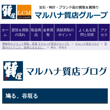
ホー
質預＆買取
取扱商
金券買
高額買取の
よくある質
アク
ム
の流れ
品
取
ポイント
問と回答
セス
豊橋市のブランド買取・質屋【マルハナ質店グループ】
>
マルハナ質店ブログ
>
質
屋のひとりごと 徒然なるままに
>
鳩る、谷垣る
鳩る、谷垣る