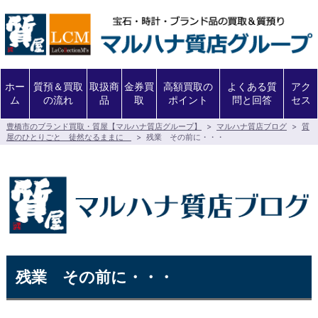
ホー
質預＆買取
取扱商
金券買
高額買取の
よくある質
アク
ム
の流れ
品
取
ポイント
問と回答
セス
豊橋市のブランド買取・質屋【マルハナ質店グループ】
>
マルハナ質店ブログ
>
質
屋のひとりごと 徒然なるままに
>
残業 その前に・・・
残業 その前に・・・