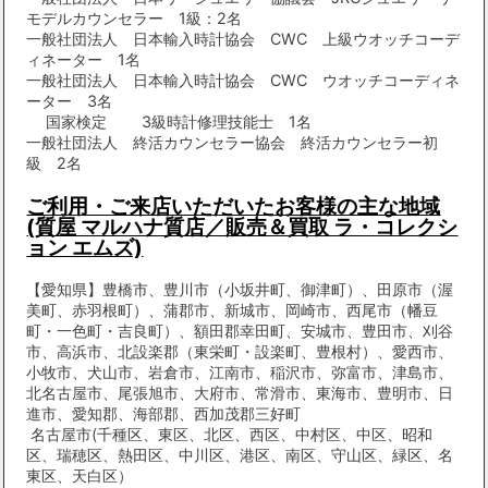
モデルカウンセラー 1級：2名
一般社団法人 日本輸入時計協会 CWC 上級ウオッチコーデ
ィネーター 1名
一般社団法人 日本輸入時計協会 CWC ウオッチコーディネ
ーター 3名
国家検定 3級時計修理技能士 1名
一般社団法人 終活カウンセラー協会 終活カウンセラー初
級 2名
ご利用・ご来店いただいたお客様の主な地域
(質屋 マルハナ質店／販売＆買取 ラ・コレクシ
ョン エムズ)
【愛知県】豊橋市、豊川市（小坂井町、御津町）、田原市（渥
美町、赤羽根町）、蒲郡市、新城市、岡崎市、西尾市（幡豆
町・一色町・吉良町）、額田郡幸田町、安城市、豊田市、刈谷
市、高浜市、北設楽郡（東栄町・設楽町、豊根村）、愛西市、
小牧市、犬山市、岩倉市、江南市、稲沢市、弥富市、津島市、
北名古屋市、尾張旭市、大府市、常滑市、東海市、豊明市、日
進市、愛知郡、海部郡、西加茂郡三好町
名古屋市(千種区、東区、北区、西区、中村区、中区、昭和
区、瑞穂区、熱田区、中川区、港区、南区、守山区、緑区、名
東区、天白区）