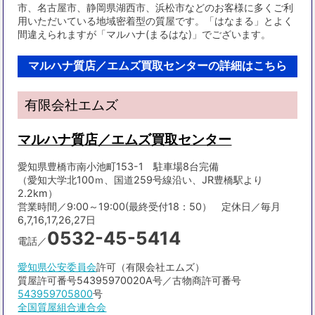
市、名古屋市、静岡県湖西市、浜松市などのお客様に多くご利
用いただいている地域密着型の質屋です。「はなまる」とよく
間違えられますが「マルハナ(まるはな)」でございます。
マルハナ質店／エムズ買取センターの詳細はこちら
有限会社エムズ
マルハナ質店／エムズ買取センター
愛知県豊橋市南小池町153-1 駐車場8台完備
（愛知大学北100ｍ、国道259号線沿い、JR豊橋駅より
2.2km）
営業時間／9:00～19:00(最終受付18：50） 定休日／毎月
6,7,16,17,26,27日
0532-45-5414
電話／
愛知県公安委員会
許可（有限会社エムズ）
質屋許可番号54395970020A号／古物商許可番号
543959705800
号
全国質屋組合連合会