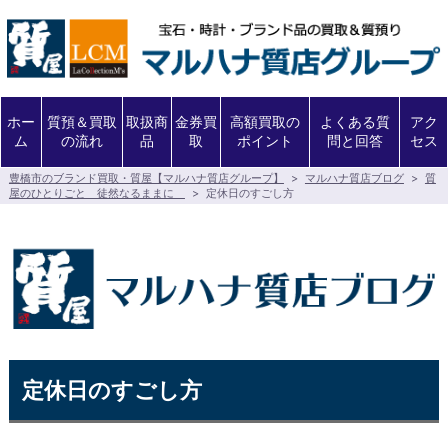
ホー
質預＆買取
取扱商
金券買
高額買取の
よくある質
アク
ム
の流れ
品
取
ポイント
問と回答
セス
豊橋市のブランド買取・質屋【マルハナ質店グループ】
>
マルハナ質店ブログ
>
質
屋のひとりごと 徒然なるままに
>
定休日のすごし方
定休日のすごし方