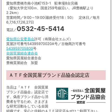
愛知県豊橋市南小池町153-1 駐車場8台完備
（愛知大学北100ｍ、国道259号線沿い、JR豊橋駅より
2.2km）
営業時間／9:00～19:00(最終受付18：50） 定休日／毎月
6,7,16,17,26,27日
0532-45-5414
電話／
愛知県公安委員会
許可（有限会社エムズ）
質屋許可番号54395970020A号／古物商許可番号
543959705800
号
全国質屋組合連合会
愛知県質屋組合連合会
豊橋質屋組合 加盟
ＡＴＦ全国質屋ブランド品協会認定店
当店は『ＡＴＦ 全国質屋
ブランド品協会』認定店で
す。偽造ブランド品から消
費者を守るため、さまざま
な研究活動をしている全国
組織です。安心と信頼のＡＴＦ認定店をぜひご利用下さい。