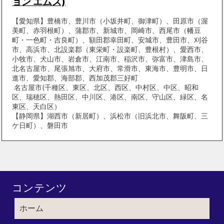
ョン エムズ)
【愛知県】豊橋市、豊川市（小坂井町、御津町）、田原市（渥
美町、赤羽根町）、蒲郡市、新城市、岡崎市、西尾市（幡豆
町・一色町・吉良町）、額田郡幸田町、安城市、豊田市、刈谷
市、高浜市、北設楽郡（東栄町・設楽町、豊根村）、愛西市、
小牧市、犬山市、岩倉市、江南市、稲沢市、弥富市、津島市、
北名古屋市、尾張旭市、大府市、常滑市、東海市、豊明市、日
進市、愛知郡、海部郡、西加茂郡三好町
名古屋市(千種区、東区、北区、西区、中村区、中区、昭和
区、瑞穂区、熱田区、中川区、港区、南区、守山区、緑区、名
東区、天白区）
【静岡県】湖西市（新居町）、浜松市（旧浜北市、舞阪町、三
ケ日町）、磐田市
コンテンツ
ホーム