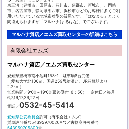
東三河（豊橋市、田原市、豊川市、蒲郡市、新城市）、岡崎
市、名古屋市、静岡県湖西市、浜松市などのお客様に多くご利
用いただいている地域密着型の質屋です。「はなまる」とよく
間違えられますが「マルハナ(まるはな)」でございます。
マルハナ質店／エムズ買取センターの詳細はこちら
有限会社エムズ
マルハナ質店／エムズ買取センター
愛知県豊橋市南小池町153-1 駐車場8台完備
（愛知大学北100ｍ、国道259号線沿い、JR豊橋駅より
2.2km）
営業時間／9:00～19:00(最終受付18：50） 定休日／毎月
6,7,16,17,26,27日
0532-45-5414
電話／
愛知県公安委員会
許可（有限会社エムズ）
質屋許可番号54395970020A号／古物商許可番号
543959705800
号