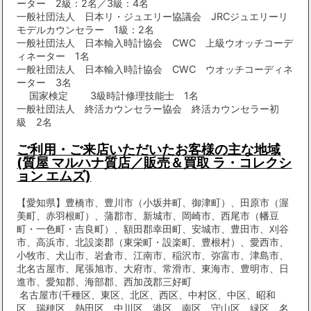
ーター 2級：2名／3級：4名
一般社団法人 日本リ・ジュエリー協議会 JRCジュエリーリ
モデルカウンセラー 1級：2名
一般社団法人 日本輸入時計協会 CWC 上級ウオッチコーデ
ィネーター 1名
一般社団法人 日本輸入時計協会 CWC ウオッチコーディネ
ーター 3名
国家検定 3級時計修理技能士 1名
一般社団法人 終活カウンセラー協会 終活カウンセラー初
級 2名
ご利用・ご来店いただいたお客様の主な地域
(質屋 マルハナ質店／販売＆買取 ラ・コレクシ
ョン エムズ)
【愛知県】豊橋市、豊川市（小坂井町、御津町）、田原市（渥
美町、赤羽根町）、蒲郡市、新城市、岡崎市、西尾市（幡豆
町・一色町・吉良町）、額田郡幸田町、安城市、豊田市、刈谷
市、高浜市、北設楽郡（東栄町・設楽町、豊根村）、愛西市、
小牧市、犬山市、岩倉市、江南市、稲沢市、弥富市、津島市、
北名古屋市、尾張旭市、大府市、常滑市、東海市、豊明市、日
進市、愛知郡、海部郡、西加茂郡三好町
名古屋市(千種区、東区、北区、西区、中村区、中区、昭和
区、瑞穂区、熱田区、中川区、港区、南区、守山区、緑区、名