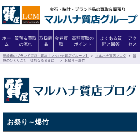
ホー
質預＆買取
取扱商
金券買
高額買取の
よくある質
アク
ム
の流れ
品
取
ポイント
問と回答
セス
豊橋市のブランド買取・質屋【マルハナ質店グループ】
>
マルハナ質店ブログ
>
質
屋のひとりごと 徒然なるままに
>
お祭り～爆竹
お祭り～爆竹