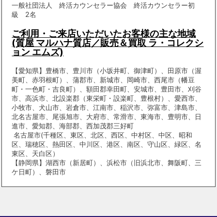
一般社団法人 終活カウンセラー協会 終活カウンセラー初
級 2名
ご利用・ご来店いただいたお客様の主な地域
(質屋 マルハナ質店／販売＆買取 ラ・コレクシ
ョン エムズ)
【愛知県】豊橋市、豊川市（小坂井町、御津町）、田原市（渥
美町、赤羽根町）、蒲郡市、新城市、岡崎市、西尾市（幡豆
町・一色町・吉良町）、額田郡幸田町、安城市、豊田市、刈谷
市、高浜市、北設楽郡（東栄町・設楽町、豊根村）、愛西市、
小牧市、犬山市、岩倉市、江南市、稲沢市、弥富市、津島市、
北名古屋市、尾張旭市、大府市、常滑市、東海市、豊明市、日
進市、愛知郡、海部郡、西加茂郡三好町
名古屋市(千種区、東区、北区、西区、中村区、中区、昭和
区、瑞穂区、熱田区、中川区、港区、南区、守山区、緑区、名
東区、天白区）
【静岡県】湖西市（新居町）、浜松市（旧浜北市、舞阪町、三
ケ日町）、磐田市