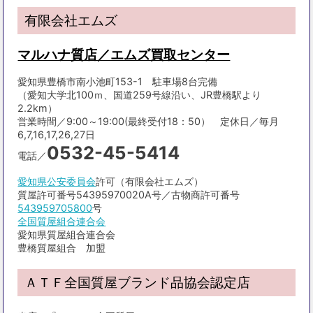
有限会社エムズ
マルハナ質店／エムズ買取センター
愛知県豊橋市南小池町153-1 駐車場8台完備
（愛知大学北100ｍ、国道259号線沿い、JR豊橋駅より
2.2km）
営業時間／9:00～19:00(最終受付18：50） 定休日／毎月
6,7,16,17,26,27日
0532-45-5414
電話／
愛知県公安委員会
許可（有限会社エムズ）
質屋許可番号54395970020A号／古物商許可番号
543959705800
号
全国質屋組合連合会
愛知県質屋組合連合会
豊橋質屋組合 加盟
ＡＴＦ全国質屋ブランド品協会認定店