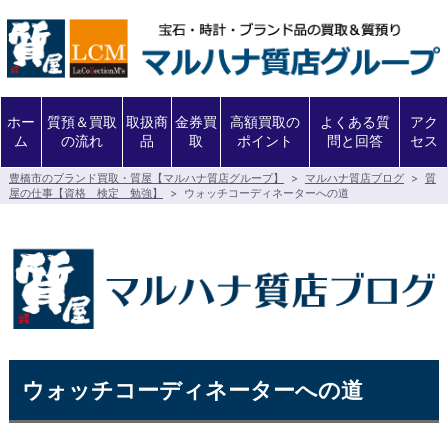
ホー
質預＆買取
取扱商
金券買
高額買取の
よくある質
アク
ム
の流れ
品
取
ポイント
問と回答
セス
豊橋市のブランド買取・質屋【マルハナ質店グループ】
>
マルハナ質店ブログ
>
質
屋の仕事【資格 検定 勉強】
>
ウォッチコーディネーターへの道
ウォッチコーディネーターへの道