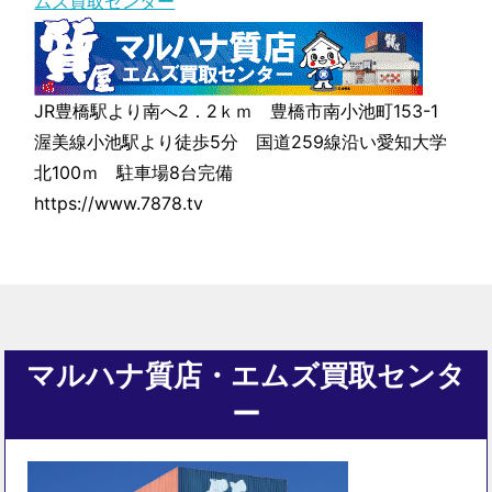
ムズ買取センター
JR豊橋駅より南へ2．2ｋｍ 豊橋市南小池町153-1
渥美線小池駅より徒歩5分 国道259線沿い愛知大学
北100ｍ 駐車場8台完備
https://www.7878.tv
マルハナ質店・エムズ買取センタ
ー