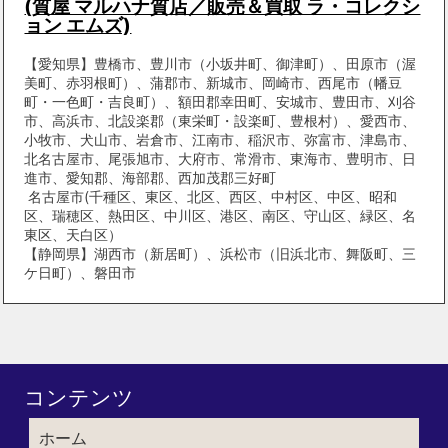
(質屋 マルハナ質店／販売＆買取 ラ・コレクシ
ョン エムズ)
【愛知県】豊橋市、豊川市（小坂井町、御津町）、田原市（渥
美町、赤羽根町）、蒲郡市、新城市、岡崎市、西尾市（幡豆
町・一色町・吉良町）、額田郡幸田町、安城市、豊田市、刈谷
市、高浜市、北設楽郡（東栄町・設楽町、豊根村）、愛西市、
小牧市、犬山市、岩倉市、江南市、稲沢市、弥富市、津島市、
北名古屋市、尾張旭市、大府市、常滑市、東海市、豊明市、日
進市、愛知郡、海部郡、西加茂郡三好町
名古屋市(千種区、東区、北区、西区、中村区、中区、昭和
区、瑞穂区、熱田区、中川区、港区、南区、守山区、緑区、名
東区、天白区）
【静岡県】湖西市（新居町）、浜松市（旧浜北市、舞阪町、三
ケ日町）、磐田市
コンテンツ
ホーム