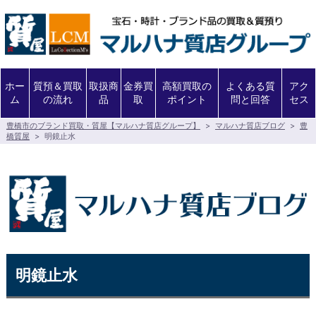
ホー
質預＆買取
取扱商
金券買
高額買取の
よくある質
アク
ム
の流れ
品
取
ポイント
問と回答
セス
豊橋市のブランド買取・質屋【マルハナ質店グループ】
>
マルハナ質店ブログ
>
豊
橋質屋
>
明鏡止水
明鏡止水