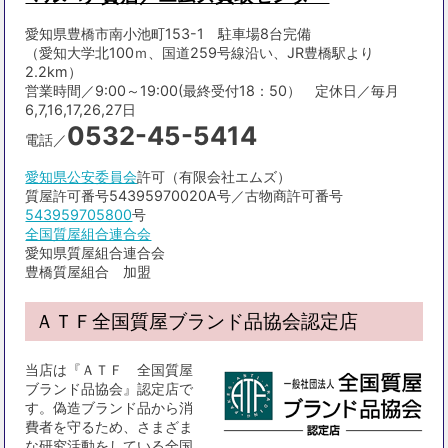
愛知県豊橋市南小池町153-1 駐車場8台完備
（愛知大学北100ｍ、国道259号線沿い、JR豊橋駅より
2.2km）
営業時間／9:00～19:00(最終受付18：50） 定休日／毎月
6,7,16,17,26,27日
0532-45-5414
電話／
愛知県公安委員会
許可（有限会社エムズ）
質屋許可番号54395970020A号／古物商許可番号
543959705800
号
全国質屋組合連合会
愛知県質屋組合連合会
豊橋質屋組合 加盟
ＡＴＦ全国質屋ブランド品協会認定店
当店は『ＡＴＦ 全国質屋
ブランド品協会』認定店で
す。偽造ブランド品から消
費者を守るため、さまざま
な研究活動をしている全国