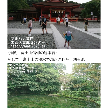
-拝殿 富士山信仰の総本宮-
そして 富士山の湧水で満たされた 湧玉池