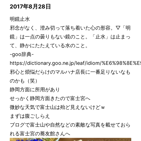
2017年8月28日
明鏡止水
邪念がなく、澄み切って落ち着いた心の形容。▽「明
鏡」は一点の曇りもない鏡のこと。「止水」は止まっ
て、静かにたたえている水のこと。
-goo辞典-
https://dictionary.goo.ne.jp/leaf/idiom/%E6%98
邪心と煩悩だらけのマルハナ店長に一番足りないなも
のかも（笑）
静岡方面に所用があり
せっかく静岡方面きたので富士宮へ
微妙な天気で富士山は殆ど見えないけどｗ
まずは腹ごしらえ
ブログで富士山や自然などの素敵な写真を載せておら
れる富士宮の蕎友館さんへ