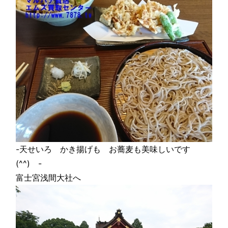
-天せいろ かき揚げも お蕎麦も美味しいです
(^^) -
富士宮浅間大社へ