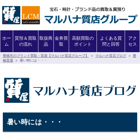
ホー
質預＆買取
取扱商
金券買
高額買取の
よくある質
アク
ム
の流れ
品
取
ポイント
問と回答
セス
豊橋市のブランド買取・質屋【マルハナ質店グループ】
>
マルハナ質店ブログ
>
豊
橋質屋
>
暑い時には・・・
暑い時には・・・