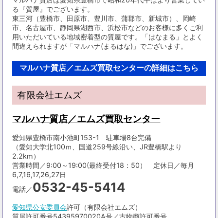
る『質屋』でございます。
東三河（豊橋市、田原市、豊川市、蒲郡市、新城市）、岡崎
市、名古屋市、静岡県湖西市、浜松市などのお客様に多くご利
用いただいている地域密着型の質屋です。「はなまる」とよく
間違えられますが「マルハナ(まるはな)」でございます。
マルハナ質店／エムズ買取センターの詳細はこちら
有限会社エムズ
マルハナ質店／エムズ買取センター
愛知県豊橋市南小池町153-1 駐車場8台完備
（愛知大学北100ｍ、国道259号線沿い、JR豊橋駅より
2.2km）
営業時間／9:00～19:00(最終受付18：50） 定休日／毎月
6,7,16,17,26,27日
0532-45-5414
電話／
愛知県公安委員会
許可（有限会社エムズ）
質屋許可番号54395970020A号／古物商許可番号