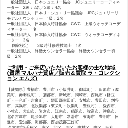
一般社団法人 日本ジュエリー協会 JCジュエリーコーディネ
ーター 2級：2名／3級：4名
一般社団法人 日本リ・ジュエリー協議会 JRCジュエリーリ
モデルカウンセラー 1級：2名
一般社団法人 日本輸入時計協会 CWC 上級ウオッチコーデ
ィネーター 1名
一般社団法人 日本輸入時計協会 CWC ウオッチコーディネ
ーター 3名
国家検定 3級時計修理技能士 1名
一般社団法人 終活カウンセラー協会 終活カウンセラー初
級 2名
ご利用・ご来店いただいたお客様の主な地域
(質屋 マルハナ質店／販売＆買取 ラ・コレクシ
ョン エムズ)
【愛知県】豊橋市、豊川市（小坂井町、御津町）、田原市（渥
美町、赤羽根町）、蒲郡市、新城市、岡崎市、西尾市（幡豆
町・一色町・吉良町）、額田郡幸田町、安城市、豊田市、刈谷
市、高浜市、北設楽郡（東栄町・設楽町、豊根村）、愛西市、
小牧市、犬山市、岩倉市、江南市、稲沢市、弥富市、津島市、
北名古屋市、尾張旭市、大府市、常滑市、東海市、豊明市、日
進市、愛知郡、海部郡、西加茂郡三好町
名古屋市(千種区、東区、北区、西区、中村区、中区、昭和