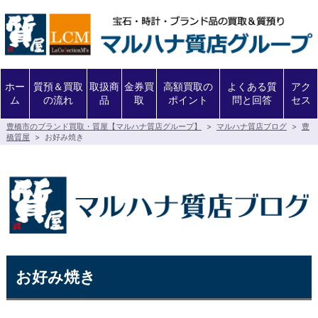
ホー
質預＆買取
取扱商
金券買
高額買取の
よくある質
アク
ム
の流れ
品
取
ポイント
問と回答
セス
豊橋市のブランド買取・質屋【マルハナ質店グループ】
>
マルハナ質店ブログ
>
豊
橋質屋
>
お好み焼き
お好み焼き