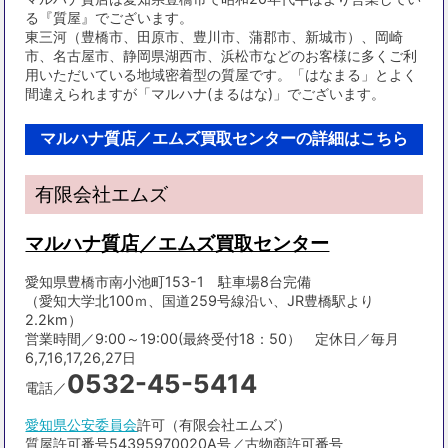
る『質屋』でございます。
東三河（豊橋市、田原市、豊川市、蒲郡市、新城市）、岡崎
市、名古屋市、静岡県湖西市、浜松市などのお客様に多くご利
用いただいている地域密着型の質屋です。「はなまる」とよく
間違えられますが「マルハナ(まるはな)」でございます。
マルハナ質店／エムズ買取センターの詳細はこちら
有限会社エムズ
マルハナ質店／エムズ買取センター
愛知県豊橋市南小池町153-1 駐車場8台完備
（愛知大学北100ｍ、国道259号線沿い、JR豊橋駅より
2.2km）
営業時間／9:00～19:00(最終受付18：50） 定休日／毎月
6,7,16,17,26,27日
0532-45-5414
電話／
愛知県公安委員会
許可（有限会社エムズ）
質屋許可番号54395970020A号／古物商許可番号