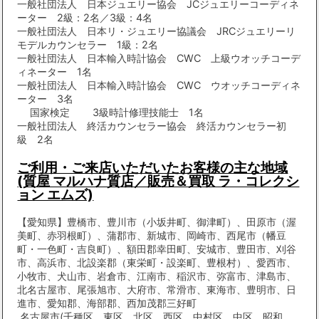
一般社団法人 日本ジュエリー協会 JCジュエリーコーディネ
ーター 2級：2名／3級：4名
一般社団法人 日本リ・ジュエリー協議会 JRCジュエリーリ
モデルカウンセラー 1級：2名
一般社団法人 日本輸入時計協会 CWC 上級ウオッチコーデ
ィネーター 1名
一般社団法人 日本輸入時計協会 CWC ウオッチコーディネ
ーター 3名
国家検定 3級時計修理技能士 1名
一般社団法人 終活カウンセラー協会 終活カウンセラー初
級 2名
ご利用・ご来店いただいたお客様の主な地域
(質屋 マルハナ質店／販売＆買取 ラ・コレクシ
ョン エムズ)
【愛知県】豊橋市、豊川市（小坂井町、御津町）、田原市（渥
美町、赤羽根町）、蒲郡市、新城市、岡崎市、西尾市（幡豆
町・一色町・吉良町）、額田郡幸田町、安城市、豊田市、刈谷
市、高浜市、北設楽郡（東栄町・設楽町、豊根村）、愛西市、
小牧市、犬山市、岩倉市、江南市、稲沢市、弥富市、津島市、
北名古屋市、尾張旭市、大府市、常滑市、東海市、豊明市、日
進市、愛知郡、海部郡、西加茂郡三好町
名古屋市(千種区、東区、北区、西区、中村区、中区、昭和