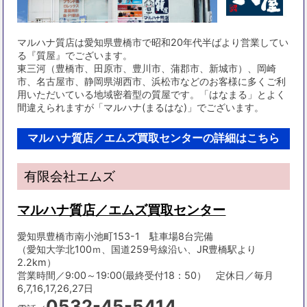
マルハナ質店は愛知県豊橋市で昭和20年代半ばより営業してい
る『質屋』でございます。
東三河（豊橋市、田原市、豊川市、蒲郡市、新城市）、岡崎
市、名古屋市、静岡県湖西市、浜松市などのお客様に多くご利
用いただいている地域密着型の質屋です。「はなまる」とよく
間違えられますが「マルハナ(まるはな)」でございます。
マルハナ質店／エムズ買取センターの詳細はこちら
有限会社エムズ
マルハナ質店／エムズ買取センター
愛知県豊橋市南小池町153-1 駐車場8台完備
（愛知大学北100ｍ、国道259号線沿い、JR豊橋駅より
2.2km）
営業時間／9:00～19:00(最終受付18：50） 定休日／毎月
6,7,16,17,26,27日
0532-45-5414