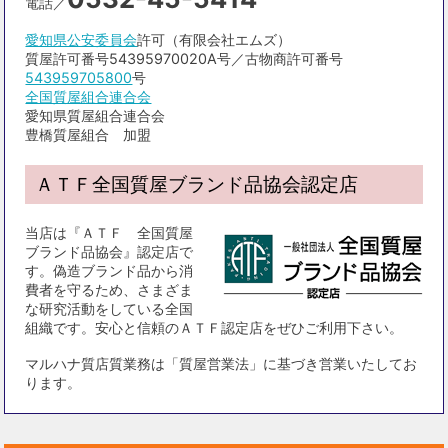
電話／
愛知県公安委員会
許可（有限会社エムズ）
質屋許可番号54395970020A号／古物商許可番号
543959705800
号
全国質屋組合連合会
愛知県質屋組合連合会
豊橋質屋組合 加盟
ＡＴＦ全国質屋ブランド品協会認定店
当店は『ＡＴＦ 全国質屋
ブランド品協会』認定店で
す。偽造ブランド品から消
費者を守るため、さまざま
な研究活動をしている全国
組織です。安心と信頼のＡＴＦ認定店をぜひご利用下さい。
マルハナ質店質業務は「質屋営業法」に基づき営業いたしてお
ります。