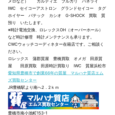
メロなど） カルティエ ブルガリ パネライ
IWC セイコーアストロン グランドセイコー タグ
ホイヤー パテック カシオ G-SHOCK 買取 質
預り いたします。
※時計電池交換、ロレックスOH（オーバーホール）
など時計修理 時計メンテナンスも承ります。
CWCウォッチコーディネター在籍店です。ご相談く
ださい。
ロレックス 蒲郡質屋 豊橋買取 オメガ 田原質
屋 田原買取 田原時計買取り IWC 質屋浜松市
愛知県豊橋市で創業66年の質屋 マルハナ質店エム
ズ買取センター
JR豊橋駅より南へ2．2ｋｍ
豊橋市南小池町153-1