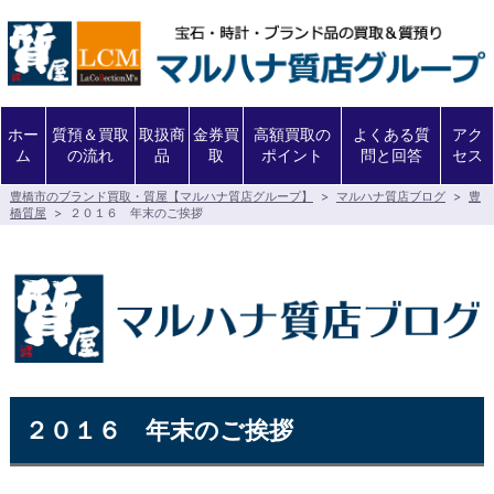
ホー
質預＆買取
取扱商
金券買
高額買取の
よくある質
アク
ム
の流れ
品
取
ポイント
問と回答
セス
豊橋市のブランド買取・質屋【マルハナ質店グループ】
>
マルハナ質店ブログ
>
豊
橋質屋
>
２０１６ 年末のご挨拶
２０１６ 年末のご挨拶