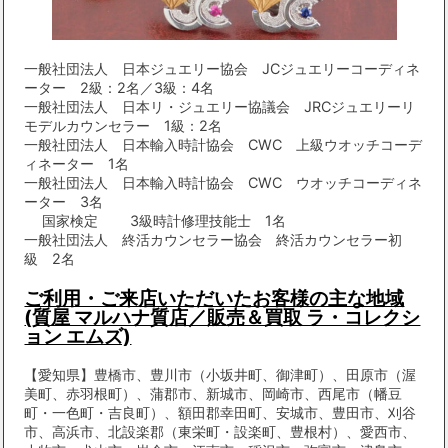
一般社団法人 日本ジュエリー協会 JCジュエリーコーディネ
ーター 2級：2名／3級：4名
一般社団法人 日本リ・ジュエリー協議会 JRCジュエリーリ
モデルカウンセラー 1級：2名
一般社団法人 日本輸入時計協会 CWC 上級ウオッチコーデ
ィネーター 1名
一般社団法人 日本輸入時計協会 CWC ウオッチコーディネ
ーター 3名
国家検定 3級時計修理技能士 1名
一般社団法人 終活カウンセラー協会 終活カウンセラー初
級 2名
ご利用・ご来店いただいたお客様の主な地域
(質屋 マルハナ質店／販売＆買取 ラ・コレクシ
ョン エムズ)
【愛知県】豊橋市、豊川市（小坂井町、御津町）、田原市（渥
美町、赤羽根町）、蒲郡市、新城市、岡崎市、西尾市（幡豆
町・一色町・吉良町）、額田郡幸田町、安城市、豊田市、刈谷
市、高浜市、北設楽郡（東栄町・設楽町、豊根村）、愛西市、