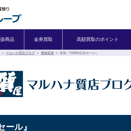
取扱商品
金券買取
高額買取のポイント
>
マルハナ質店ブログ
>
豊橋質屋
>
告知『19周年記念セール』
セール』