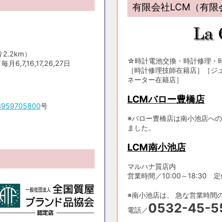
有限会社LCM（有
2.2km）
☆時計電池交換・時計修理・
,7,16,17,26,27日
［時計修理技師在籍店］［ジ
ネーター在籍店］
LCMバロー豊橋店
3959705800
号
※バロー豊橋店は南小池店への
ました。
LCM南小池店
マルハナ質店内
営業時間／10:00～18:30 定休日
※南小池店は、 急な営業時間
0532-45-5
電話／