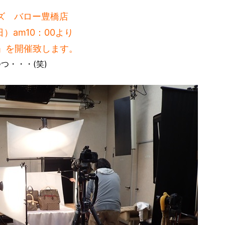
ズ バロー豊橋店
）am10：00より
ル」を開催致します。
つ・・・(笑)