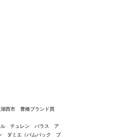
屋湖西市 豊橋ブランド買
ァーフル テュレン パラス ア
ン ダミエ（バムバック ブ