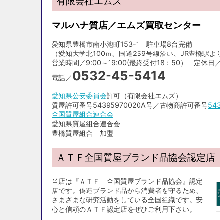
有限会社エムズ
マルハナ質店／エムズ買取センター
愛知県豊橋市南小池町153-1 駐車場8台完備
（愛知大学北100ｍ、国道259号線沿い、JR豊橋駅より
営業時間／9:00～19:00(最終受付18：50） 定休日／毎月6
0532-45-5414
電話／
愛知県公安委員会
許可（有限会社エムズ）
質屋許可番号54395970020A号／古物商許可番号
54
全国質屋組合連合会
愛知県質屋組合連合会
豊橋質屋組合 加盟
ＡＴＦ全国質屋ブランド品協会認定店
当店は『ＡＴＦ 全国質屋ブランド品協会』認定
店です。偽造ブランド品から消費者を守るため、
さまざまな研究活動をしている全国組織です。安
心と信頼のＡＴＦ認定店をぜひご利用下さい。