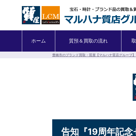
ホーム
質預＆買取の流れ
豊橋市のブランド買取・質屋【マルハナ質店グループ】
告知『19周年記念