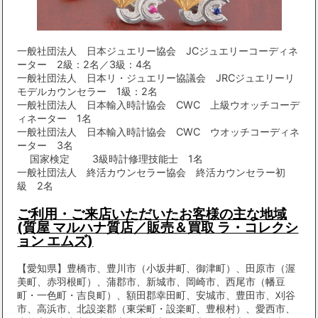
一般社団法人 日本ジュエリー協会 JCジュエリーコーディネ
ーター 2級：2名／3級：4名
一般社団法人 日本リ・ジュエリー協議会 JRCジュエリーリ
モデルカウンセラー 1級：2名
一般社団法人 日本輸入時計協会 CWC 上級ウオッチコーデ
ィネーター 1名
一般社団法人 日本輸入時計協会 CWC ウオッチコーディネ
ーター 3名
国家検定 3級時計修理技能士 1名
一般社団法人 終活カウンセラー協会 終活カウンセラー初
級 2名
ご利用・ご来店いただいたお客様の主な地域
(質屋 マルハナ質店／販売＆買取 ラ・コレクシ
ョン エムズ)
【愛知県】豊橋市、豊川市（小坂井町、御津町）、田原市（渥
美町、赤羽根町）、蒲郡市、新城市、岡崎市、西尾市（幡豆
町・一色町・吉良町）、額田郡幸田町、安城市、豊田市、刈谷
市、高浜市、北設楽郡（東栄町・設楽町、豊根村）、愛西市、