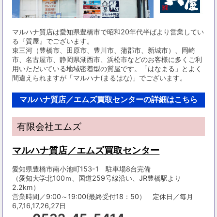
マルハナ質店は愛知県豊橋市で昭和20年代半ばより営業してい
る『質屋』でございます。
東三河（豊橋市、田原市、豊川市、蒲郡市、新城市）、岡崎
市、名古屋市、静岡県湖西市、浜松市などのお客様に多くご利
用いただいている地域密着型の質屋です。「はなまる」とよく
間違えられますが「マルハナ(まるはな)」でございます。
マルハナ質店／エムズ買取センターの詳細はこちら
有限会社エムズ
マルハナ質店／エムズ買取センター
愛知県豊橋市南小池町153-1 駐車場8台完備
（愛知大学北100ｍ、国道259号線沿い、JR豊橋駅より
2.2km）
営業時間／9:00～19:00(最終受付18：50） 定休日／毎月
6,7,16,17,26,27日