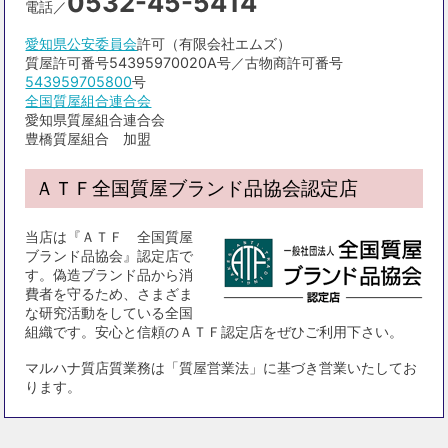
0532-45-5414
電話／
愛知県公安委員会
許可（有限会社エムズ）
質屋許可番号54395970020A号／古物商許可番号
543959705800
号
全国質屋組合連合会
愛知県質屋組合連合会
豊橋質屋組合 加盟
ＡＴＦ全国質屋ブランド品協会認定店
当店は『ＡＴＦ 全国質屋
ブランド品協会』認定店で
す。偽造ブランド品から消
費者を守るため、さまざま
な研究活動をしている全国
組織です。安心と信頼のＡＴＦ認定店をぜひご利用下さい。
マルハナ質店質業務は「質屋営業法」に基づき営業いたしてお
ります。