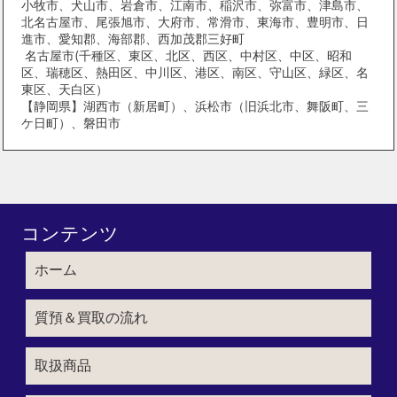
小牧市、犬山市、岩倉市、江南市、稲沢市、弥富市、津島市、
北名古屋市、尾張旭市、大府市、常滑市、東海市、豊明市、日
進市、愛知郡、海部郡、西加茂郡三好町
名古屋市(千種区、東区、北区、西区、中村区、中区、昭和
区、瑞穂区、熱田区、中川区、港区、南区、守山区、緑区、名
東区、天白区）
【静岡県】湖西市（新居町）、浜松市（旧浜北市、舞阪町、三
ケ日町）、磐田市
コンテンツ
ホーム
質預＆買取の流れ
取扱商品