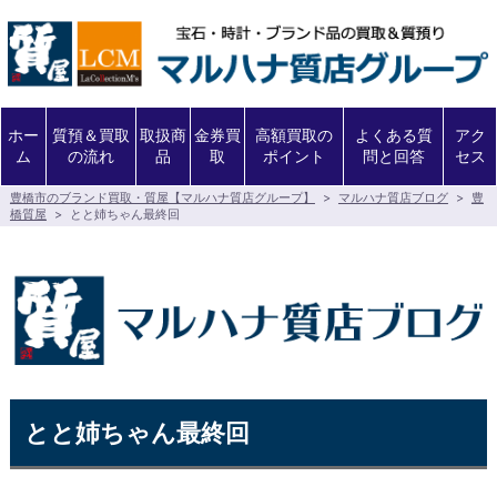
ホー
質預＆買取
取扱商
金券買
高額買取の
よくある質
アク
ム
の流れ
品
取
ポイント
問と回答
セス
豊橋市のブランド買取・質屋【マルハナ質店グループ】
>
マルハナ質店ブログ
>
豊
橋質屋
>
とと姉ちゃん最終回
とと姉ちゃん最終回