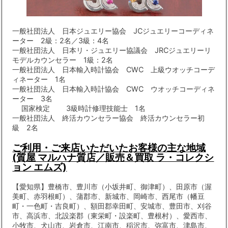
一般社団法人 日本ジュエリー協会 JCジュエリーコーディネ
ーター 2級：2名／3級：4名
一般社団法人 日本リ・ジュエリー協議会 JRCジュエリーリ
モデルカウンセラー 1級：2名
一般社団法人 日本輸入時計協会 CWC 上級ウオッチコーデ
ィネーター 1名
一般社団法人 日本輸入時計協会 CWC ウオッチコーディネ
ーター 3名
国家検定 3級時計修理技能士 1名
一般社団法人 終活カウンセラー協会 終活カウンセラー初
級 2名
ご利用・ご来店いただいたお客様の主な地域
(質屋 マルハナ質店／販売＆買取 ラ・コレクシ
ョン エムズ)
【愛知県】豊橋市、豊川市（小坂井町、御津町）、田原市（渥
美町、赤羽根町）、蒲郡市、新城市、岡崎市、西尾市（幡豆
町・一色町・吉良町）、額田郡幸田町、安城市、豊田市、刈谷
市、高浜市、北設楽郡（東栄町・設楽町、豊根村）、愛西市、
小牧市、犬山市、岩倉市、江南市、稲沢市、弥富市、津島市、