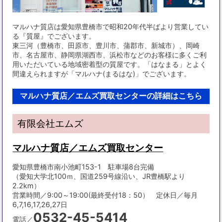
マルハナ質店は愛知県豊橋市で昭和20年代半ばより営業してい
る『質屋』でございます。
東三河（豊橋市、田原市、豊川市、蒲郡市、新城市）、岡崎
市、名古屋市、静岡県湖西市、浜松市などのお客様に多くご利
用いただいている地域密着型の質屋です。「はなまる」とよく
間違えられますが「マルハナ(まるはな)」でございます。
マルハナ質店／エムズ買取センターの詳細はこちら
有限会社エムズ
マルハナ質店／エムズ買取センター
愛知県豊橋市南小池町153-1 駐車場8台完備
（愛知大学北100ｍ、国道259号線沿い、JR豊橋駅より
2.2km）
営業時間／9:00～19:00(最終受付18：50） 定休日／毎月
6,7,16,17,26,27日
0532-45-5414
電話／