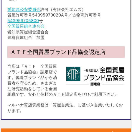
愛知県公安委員会
許可（有限会社エムズ）
質屋許可番号54395970020A号／古物商許可番号
543959705800
号
全国質屋組合連合会
愛知県質屋組合連合会
豊橋質屋組合 加盟
ＡＴＦ全国質屋ブランド品協会認定店
当店は『ＡＴＦ 全国質屋
ブランド品協会』認定店で
す。偽造ブランド品から消
費者を守るため、さまざま
な研究活動をしている全国
組織です。安心と信頼のＡＴＦ認定店をぜひご利用下さい。
マルハナ質店質業務は「質屋営業法」に基づき営業いたしてお
ります。