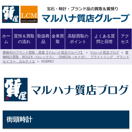
ホー
質預＆買取
取扱商
金券買
高額買取の
よくある質
アク
ム
の流れ
品
取
ポイント
問と回答
セス
豊橋市のブランド買取・質屋【マルハナ質店グループ】
>
マルハナ質店ブログ
>
豊
橋時計買取 ROLEX（ロレックス） OMEGA（オメガ） ブライトリング グランド
セイコー カルティエ
>
街頭時計
街頭時計