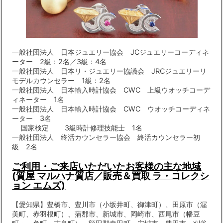
一般社団法人 日本ジュエリー協会 JCジュエリーコーディネ
ーター 2級：2名／3級：4名
一般社団法人 日本リ・ジュエリー協議会 JRCジュエリーリ
モデルカウンセラー 1級：2名
一般社団法人 日本輸入時計協会 CWC 上級ウオッチコーデ
ィネーター 1名
一般社団法人 日本輸入時計協会 CWC ウオッチコーディネ
ーター 3名
国家検定 3級時計修理技能士 1名
一般社団法人 終活カウンセラー協会 終活カウンセラー初
級 2名
ご利用・ご来店いただいたお客様の主な地域
(質屋 マルハナ質店／販売＆買取 ラ・コレクシ
ョン エムズ)
【愛知県】豊橋市、豊川市（小坂井町、御津町）、田原市（渥
美町、赤羽根町）、蒲郡市、新城市、岡崎市、西尾市（幡豆