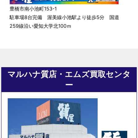
豊橋市南小池町153-1
駐車場8台完備 渥美線小池駅より徒歩5分 国道
259線沿い愛知大学北100ｍ
マルハナ質店・エムズ買取センタ
ー