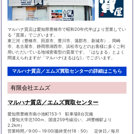
マルハナ質店は愛知県豊橋市で昭和20年代半ばより営業してい
る『質屋』でございます。
東三河（豊橋市、田原市、豊川市、蒲郡市、新城市）、岡崎
市、名古屋市、静岡県湖西市、浜松市などのお客様に多くご利
用いただいている地域密着型の質屋です。「はなまる」とよく
間違えられますが「マルハナ(まるはな)」でございます。
マルハナ質店／エムズ買取センターの詳細はこちら
有限会社エムズ
マルハナ質店／エムズ買取センター
愛知県豊橋市南小池町153-1 駐車場8台完備
（愛知大学北100ｍ、国道259号線沿い、JR豊橋駅より
2.2km）
営業時間／9:00～19:00(最終受付18：50） 定休日／毎月