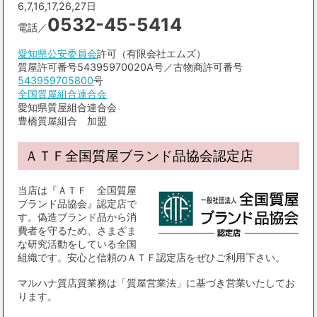
6,7,16,17,26,27日
0532-45-5414
電話／
愛知県公安委員会
許可（有限会社エムズ）
質屋許可番号54395970020A号／古物商許可番号
543959705800
号
全国質屋組合連合会
愛知県質屋組合連合会
豊橋質屋組合 加盟
ＡＴＦ全国質屋ブランド品協会認定店
当店は『ＡＴＦ 全国質屋
ブランド品協会』認定店で
す。偽造ブランド品から消
費者を守るため、さまざま
な研究活動をしている全国
組織です。安心と信頼のＡＴＦ認定店をぜひご利用下さい。
マルハナ質店質業務は「質屋営業法」に基づき営業いたしてお
ります。