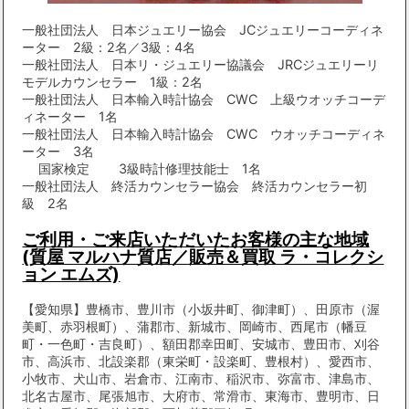
一般社団法人 日本ジュエリー協会 JCジュエリーコーディネ
ーター 2級：2名／3級：4名
一般社団法人 日本リ・ジュエリー協議会 JRCジュエリーリ
モデルカウンセラー 1級：2名
一般社団法人 日本輸入時計協会 CWC 上級ウオッチコーデ
ィネーター 1名
一般社団法人 日本輸入時計協会 CWC ウオッチコーディネ
ーター 3名
国家検定 3級時計修理技能士 1名
一般社団法人 終活カウンセラー協会 終活カウンセラー初
級 2名
ご利用・ご来店いただいたお客様の主な地域
(質屋 マルハナ質店／販売＆買取 ラ・コレクシ
ョン エムズ)
【愛知県】豊橋市、豊川市（小坂井町、御津町）、田原市（渥
美町、赤羽根町）、蒲郡市、新城市、岡崎市、西尾市（幡豆
町・一色町・吉良町）、額田郡幸田町、安城市、豊田市、刈谷
市、高浜市、北設楽郡（東栄町・設楽町、豊根村）、愛西市、
小牧市、犬山市、岩倉市、江南市、稲沢市、弥富市、津島市、
北名古屋市、尾張旭市、大府市、常滑市、東海市、豊明市、日