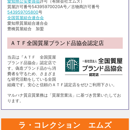
愛知県公安委員会
許可（有限会社エムズ）
質屋許可番号54395970020A号／古物商許可番号
543959705800
号
全国質屋組合連合会
愛知県質屋組合連合会
豊橋質屋組合 加盟
ＡＴＦ全国質屋ブランド品協会認定店
当店は『ＡＴＦ 全国質屋
ブランド品協会』認定店で
す。偽造ブランド品から消
費者を守るため、さまざま
な研究活動をしている全国
組織です。安心と信頼のＡＴＦ認定店をぜひご利用下さい。
マルハナ質店質業務は「質屋営業法」に基づき営業いたしてお
ります。
ラ・コレクション エムズ