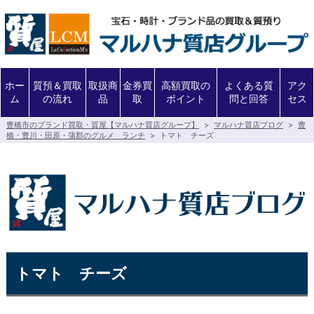
ホー
質預＆買取
取扱商
金券買
高額買取の
よくある質
アク
ム
の流れ
品
取
ポイント
問と回答
セス
豊橋市のブランド買取・質屋【マルハナ質店グループ】
>
マルハナ質店ブログ
>
豊
橋・豊川・田原・蒲郡のグルメ ランチ
>
トマト チーズ
トマト チーズ