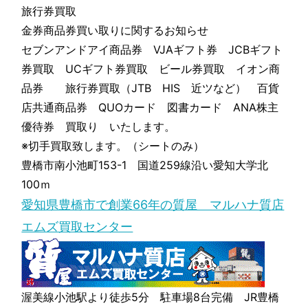
旅行券買取
金券商品券買い取りに関するお知らせ
セブンアンドアイ商品券 VJAギフト券 JCBギフト
券買取 UCギフト券買取 ビール券買取 イオン商
品券 旅行券買取（JTB HIS 近ツなど） 百貨
店共通商品券 QUOカード 図書カード ANA株主
優待券 買取り いたします。
※切手買取致します。（シートのみ）
豊橋市南小池町153-1 国道259線沿い愛知大学北
100ｍ
愛知県豊橋市で創業66年の質屋 マルハナ質店
エムズ買取センター
渥美線小池駅より徒歩5分 駐車場8台完備 JR豊橋