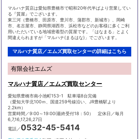
マルハナ質店は愛知県豊橋市で昭和20年代半ばより営業してい
る『質屋』でございます。
東三河（豊橋市、田原市、豊川市、蒲郡市、新城市）、岡崎
市、名古屋市、静岡県湖西市、浜松市などのお客様に多くご利
用いただいている地域密着型の質屋です。「はなまる」とよく
間違えられますが「マルハナ(まるはな)」でございます。
マルハナ質店／エムズ買取センターの詳細はこちら
有限会社エムズ
マルハナ質店／エムズ買取センター
愛知県豊橋市南小池町153-1 駐車場8台完備
（愛知大学北100ｍ、国道259号線沿い、JR豊橋駅より
2.2km）
営業時間／9:00～19:00(最終受付18：50） 定休日／毎月
6,7,16,17,26,27日
0532-45-5414
電話／