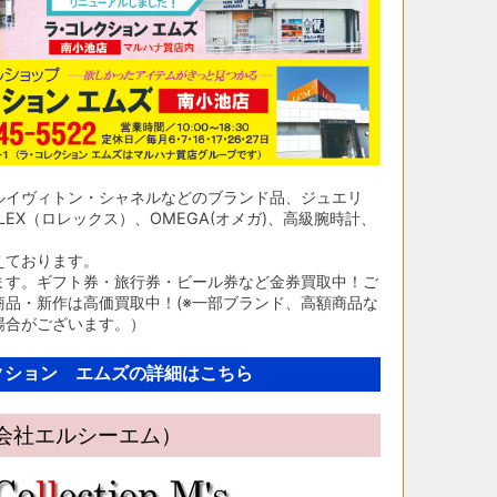
ルイヴィトン・シャネルなどのブランド品、ジュエリ
EX（ロレックス）、OMEGA(オメガ)、高級腕時計、
えております。
ます。ギフト券・旅行券・ビール券など金券買取中！ご
品・新作は高価買取中！(※一部ブランド、高額商品な
場合がございます。）
クション エムズの詳細はこちら
限会社エルシーエム）