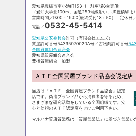
愛知県豊橋市南小池町153-1 駐車場8台完備
（愛知大学北100ｍ、国道259号線沿い、JR豊橋駅より
営業時間／9:00～19:00(最終受付18：50） 定休日／毎月6
0532-45-5414
電話／
愛知県公安委員会
許可（有限会社エムズ）
質屋許可番号54395970020A号／古物商許可番号
54
全国質屋組合連合会
愛知県質屋組合連合会
豊橋質屋組合 加盟
ＡＴＦ全国質屋ブランド品協会認定店
当店は『ＡＴＦ 全国質屋ブランド品協会』認定
店です。偽造ブランド品から消費者を守るため、
さまざまな研究活動をしている全国組織です。安
心と信頼のＡＴＦ認定店をぜひご利用下さい。
マルハナ質店質業務は「質屋営業法」に基づき営業い