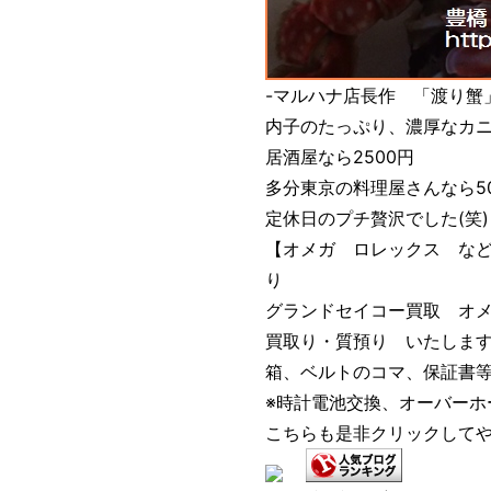
-マルハナ店長作 「渡り蟹
内子のたっぷり、濃厚なカニ
居酒屋なら2500円
多分東京の料理屋さんなら5
定休日のプチ贅沢でした(笑)
【オメガ ロレックス な
り
グランドセイコー買取 オメ
買取り・質預り いたしま
箱、ベルトのコマ、保証書
※時計電池交換、オーバーホ
こちらも是非クリックしてや