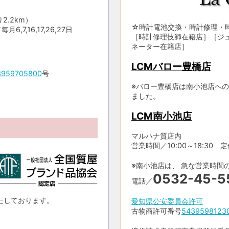
2.2km）
☆時計電池交換・時計修理・
,7,16,17,26,27日
［時計修理技師在籍店］［ジ
ネーター在籍店］
LCMバロー豊橋店
3959705800
号
※バロー豊橋店は南小池店への
ました。
LCM南小池店
マルハナ質店内
営業時間／10:00～18:30 定休日
※南小池店は、 急な営業時間
0532-45-5
電話／
たしております。
愛知県公安委員会許可
古物商許可番号
5439598123