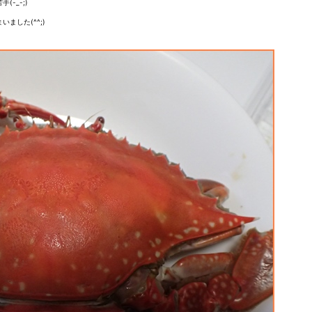
-_-;)
ました(^^;)