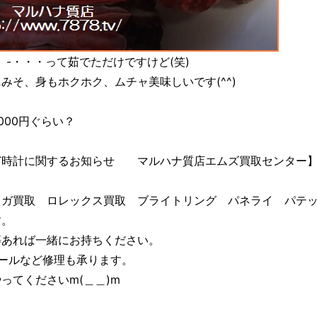
」-・・・って茹でただけですけど(笑)
みそ、身もホクホク、ムチャ美味しいです(^^)
000円ぐらい？
ど時計に関するお知らせ マルハナ質店エムズ買取センター】
ガ買取 ロレックス買取 ブライトリング パネライ パテック
す。
等あれば一緒にお持ちください。
ールなど修理も承ります。
ってくださいm(＿＿)m