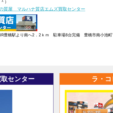
＾＾）
年の質屋 マルハナ質店エムズ買取センター
R豊橋駅より南へ2．2ｋｍ 駐車場8台完備 豊橋市南小池町15
買取センター
ラ・コ