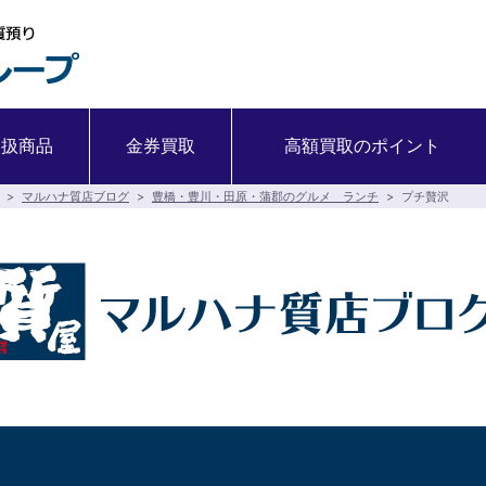
取扱商品
金券買取
高額買取のポイント
>
マルハナ質店ブログ
>
豊橋・豊川・田原・蒲郡のグルメ ランチ
>
プチ贅沢