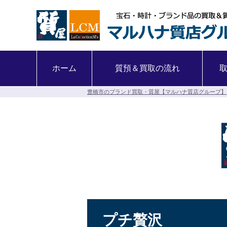
ホーム
質預＆買取の流れ
豊橋市のブランド買取・質屋【マルハナ質店グループ】
プチ贅沢