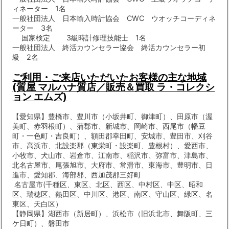
ィネーター 1名
一般社団法人 日本輸入時計協会 CWC ウオッチコーディネ
ーター 3名
国家検定 3級時計修理技能士 1名
一般社団法人 終活カウンセラー協会 終活カウンセラー初
級 2名
ご利用・ご来店いただいたお客様の主な地域
(質屋 マルハナ質店／販売＆買取 ラ・コレクシ
ョン エムズ)
【愛知県】豊橋市、豊川市（小坂井町、御津町）、田原市（渥
美町、赤羽根町）、蒲郡市、新城市、岡崎市、西尾市（幡豆
町・一色町・吉良町）、額田郡幸田町、安城市、豊田市、刈谷
市、高浜市、北設楽郡（東栄町・設楽町、豊根村）、愛西市、
小牧市、犬山市、岩倉市、江南市、稲沢市、弥富市、津島市、
北名古屋市、尾張旭市、大府市、常滑市、東海市、豊明市、日
進市、愛知郡、海部郡、西加茂郡三好町
名古屋市(千種区、東区、北区、西区、中村区、中区、昭和
区、瑞穂区、熱田区、中川区、港区、南区、守山区、緑区、名
東区、天白区）
【静岡県】湖西市（新居町）、浜松市（旧浜北市、舞阪町、三
ケ日町）、磐田市