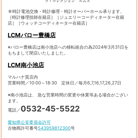
☆時計電池交換・時計修理・時計オーバーホール承ります。
［時計修理技師在籍店］［ジュエリーコーディネーター在籍
店］［ウォッチコーディネーター在籍店］
LCMバロー豊橋店
※バロー豊橋店は南小池店への移転統合の為2024年3月31日を
もちまして閉店いたしました。
LCM南小池店
マルハナ質店内
営業時間／10:00～18:30 定休日／毎月6,7,16,17,26,27日
※南小池店は、 急な営業時間の変更や休業等ある場合がござい
ます。
0532-45-5522
電話／
愛知県公安委員会許可
古物商許可番号
543959812300
号