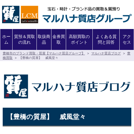
ホー
質預＆買取
取扱商
金券買
高額買取の
よくある質
アク
ム
の流れ
品
取
ポイント
問と回答
セス
豊橋市のブランド買取・質屋【マルハナ質店グループ】
>
マルハナ質店ブログ
>
豊
橋買取
>
【豊橋の質屋】 威風堂々
【豊橋の質屋】 威風堂々