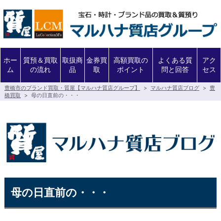
ホー
質預＆買取
取扱商
金券買
高額買取の
よくある質
アク
ム
の流れ
品
取
ポイント
問と回答
セス
豊橋市のブランド買取・質屋【マルハナ質店グループ】
>
マルハナ質店ブログ
>
豊
橋買取
>
母の日直前の・・・
母の日直前の・・・