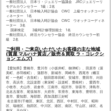
一般社団法人 日本リ・ジュエリー協議会 JRCジュエリーリ
モデルカウンセラー 1級：2名
一般社団法人 日本輸入時計協会 CWC 上級ウオッチコーデ
ィネーター 1名
一般社団法人 日本輸入時計協会 CWC ウオッチコーディネ
ーター 3名
国家検定 3級時計修理技能士 1名
一般社団法人 終活カウンセラー協会 終活カウンセラー初
級 2名
ご利用・ご来店いただいたお客様の主な地域
(質屋 マルハナ質店／販売＆買取 ラ・コレクシ
ョン エムズ)
【愛知県】豊橋市、豊川市（小坂井町、御津町）、田原市（渥
美町、赤羽根町）、蒲郡市、新城市、岡崎市、西尾市（幡豆
町・一色町・吉良町）、額田郡幸田町、安城市、豊田市、刈谷
市、高浜市、北設楽郡（東栄町・設楽町、豊根村）、愛西市、
小牧市、犬山市、岩倉市、江南市、稲沢市、弥富市、津島市、
北名古屋市、尾張旭市、大府市、常滑市、東海市、豊明市、日
進市、愛知郡、海部郡、西加茂郡三好町
名古屋市(千種区、東区、北区、西区、中村区、中区、昭和
区、瑞穂区、熱田区、中川区、港区、南区、守山区、緑区、名
東区、天白区）