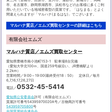
市、名古屋市、静岡県湖西市、浜松市などのお客様に多くご利
用いただいている地域密着型の質屋です。「はなまる」とよく
間違えられますが「マルハナ(まるはな)」でございます。
マルハナ質店／エムズ買取センターの詳細はこちら
有限会社エムズ
マルハナ質店／エムズ買取センター
愛知県豊橋市南小池町153-1 駐車場8台完備
（愛知大学北100ｍ、国道259号線沿い、JR豊橋駅より
2.2km）
営業時間／9:00～19:00(最終受付18：50） 定休日／毎月
6,7,16,17,26,27日
0532-45-5414
電話／
愛知県公安委員会
許可（有限会社エムズ）
質屋許可番号54395970020A号／古物商許可番号
543959705800
号
全国質屋組合連合会