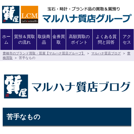
ホー
質預＆買取
取扱商
金券買
高額買取の
よくある質
アク
ム
の流れ
品
取
ポイント
問と回答
セス
豊橋市のブランド買取・質屋【マルハナ質店グループ】
>
マルハナ質店ブログ
>
豊
橋買取
>
苦手なもの
苦手なもの