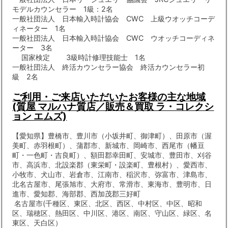
モデルカウンセラー 1級：2名
一般社団法人 日本輸入時計協会 CWC 上級ウオッチコーデ
ィネーター 1名
一般社団法人 日本輸入時計協会 CWC ウオッチコーディネ
ーター 3名
国家検定 3級時計修理技能士 1名
一般社団法人 終活カウンセラー協会 終活カウンセラー初
級 2名
ご利用・ご来店いただいたお客様の主な地域
(質屋 マルハナ質店／販売＆買取 ラ・コレクシ
ョン エムズ)
【愛知県】豊橋市、豊川市（小坂井町、御津町）、田原市（渥
美町、赤羽根町）、蒲郡市、新城市、岡崎市、西尾市（幡豆
町・一色町・吉良町）、額田郡幸田町、安城市、豊田市、刈谷
市、高浜市、北設楽郡（東栄町・設楽町、豊根村）、愛西市、
小牧市、犬山市、岩倉市、江南市、稲沢市、弥富市、津島市、
北名古屋市、尾張旭市、大府市、常滑市、東海市、豊明市、日
進市、愛知郡、海部郡、西加茂郡三好町
名古屋市(千種区、東区、北区、西区、中村区、中区、昭和
区、瑞穂区、熱田区、中川区、港区、南区、守山区、緑区、名
東区、天白区）