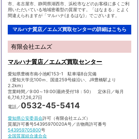
市、名古屋市、静岡県湖西市、浜松市などのお客様に多くご利
用いただいている地域密着型の質屋です。「はなまる」とよく
間違えられますが「マルハナ(まるはな)」でございます。
マルハナ質店／エムズ買取センターの詳細はこちら
有限会社エムズ
マルハナ質店／エムズ買取センター
愛知県豊橋市南小池町153-1 駐車場8台完備
（愛知大学北100ｍ、国道259号線沿い、JR豊橋駅より
2.2km）
営業時間／9:00～19:00(最終受付18：50） 定休日／毎月
6,7,16,17,26,27日
0532-45-5414
電話／
愛知県公安委員会
許可（有限会社エムズ）
質屋許可番号54395970020A号／古物商許可番号
543959705800
号
全国質屋組合連合会