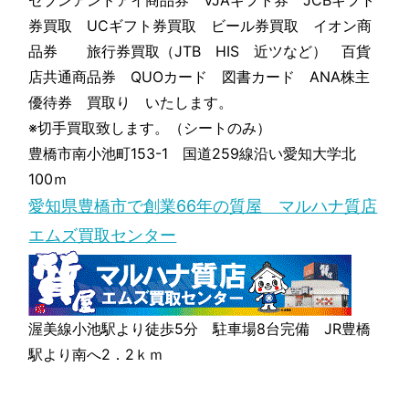
セブンアンドアイ商品券 VJAギフト券 JCBギフト
券買取 UCギフト券買取 ビール券買取 イオン商
品券 旅行券買取（JTB HIS 近ツなど） 百貨
店共通商品券 QUOカード 図書カード ANA株主
優待券 買取り いたします。
※切手買取致します。（シートのみ）
豊橋市南小池町153-1 国道259線沿い愛知大学北
100ｍ
愛知県豊橋市で創業66年の質屋 マルハナ質店
エムズ買取センター
渥美線小池駅より徒歩5分 駐車場8台完備 JR豊橋
駅より南へ2．2ｋｍ