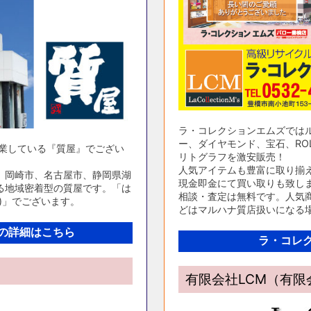
ラ・コレクションエムズでは
ー、ダイヤモンド、宝石、ROL
営業している『質屋』でござい
リトグラフを激安販売！
人気アイテムも豊富に取り揃
、岡崎市、名古屋市、静岡県湖
現金即金にて買い取りも致し
る地域密着型の質屋です。「は
相談・査定は無料です。人気商
)」でございます。
どはマルハナ質店扱いになる
の詳細はこちら
ラ・コレ
有限会社LCM（有