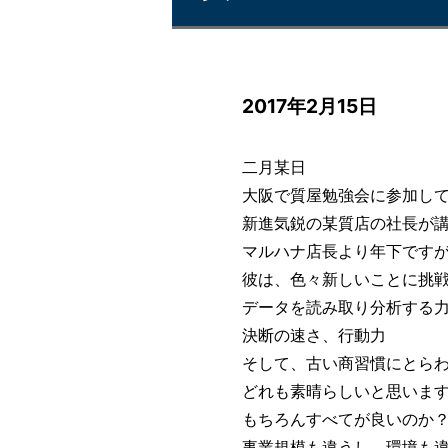
2017年2月15日
二月某日
大阪で質屋勉強会に参加し
新進気鋭の某質店の社長が
マルハナ店長より年下です
彼は、色々新しいことに挑
データを読み取り分析する
決断の速さ、行動力
そして、古い商習慣にとら
どれも素晴らしいと思いま
もちろんすべてが良いのか
事業規模も違うし、環境も