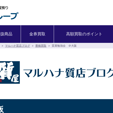
取扱商品
金券買取
高額買取のポイント
>
マルハナ質店ブログ
>
豊橋買取
>
質屋勉強会 ＠大阪
阪