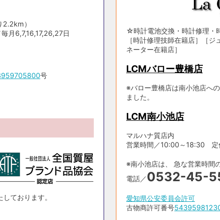
2.2km）
☆時計電池交換・時計修理・
,7,16,17,26,27日
［時計修理技師在籍店］［ジ
ネーター在籍店］
LCMバロー豊橋店
3959705800
号
※バロー豊橋店は南小池店への
ました。
LCM南小池店
マルハナ質店内
営業時間／10:00～18:30 定休日
※南小池店は、 急な営業時間
0532-45-5
電話／
たしております。
愛知県公安委員会許可
古物商許可番号
5439598123