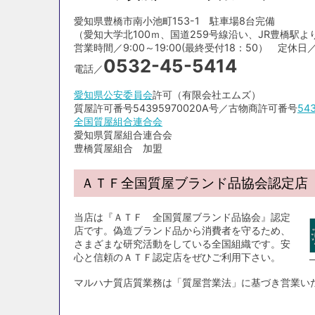
愛知県豊橋市南小池町153-1 駐車場8台完備
（愛知大学北100ｍ、国道259号線沿い、JR豊橋駅より
営業時間／9:00～19:00(最終受付18：50） 定休日／毎月6
0532-45-5414
電話／
愛知県公安委員会
許可（有限会社エムズ）
質屋許可番号54395970020A号／古物商許可番号
54
全国質屋組合連合会
愛知県質屋組合連合会
豊橋質屋組合 加盟
ＡＴＦ全国質屋ブランド品協会認定店
当店は『ＡＴＦ 全国質屋ブランド品協会』認定
店です。偽造ブランド品から消費者を守るため、
さまざまな研究活動をしている全国組織です。安
心と信頼のＡＴＦ認定店をぜひご利用下さい。
マルハナ質店質業務は「質屋営業法」に基づき営業い