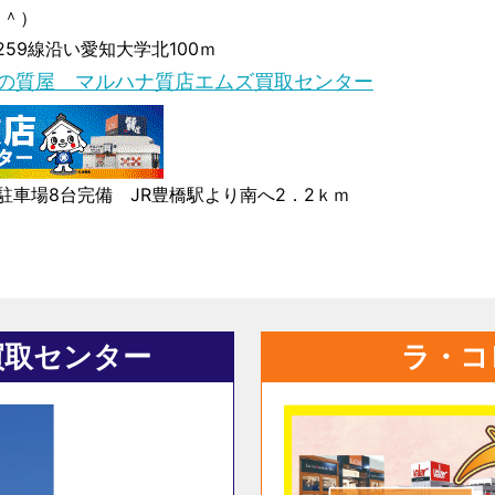
＾＾）
259線沿い愛知大学北100ｍ
年の質屋 マルハナ質店エムズ買取センター
駐車場8台完備 JR豊橋駅より南へ2．2ｋｍ
買取センター
ラ・コ