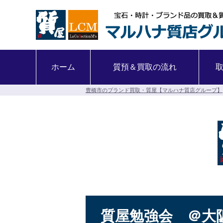
ホーム
質預＆買取の流れ
豊橋市のブランド買取・質屋【マルハナ質店グループ】
質屋勉強会 ＠大