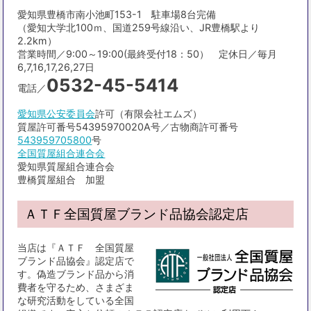
愛知県豊橋市南小池町153-1 駐車場8台完備
（愛知大学北100ｍ、国道259号線沿い、JR豊橋駅より
2.2km）
営業時間／9:00～19:00(最終受付18：50） 定休日／毎月
6,7,16,17,26,27日
0532-45-5414
電話／
愛知県公安委員会
許可（有限会社エムズ）
質屋許可番号54395970020A号／古物商許可番号
543959705800
号
全国質屋組合連合会
愛知県質屋組合連合会
豊橋質屋組合 加盟
ＡＴＦ全国質屋ブランド品協会認定店
当店は『ＡＴＦ 全国質屋
ブランド品協会』認定店で
す。偽造ブランド品から消
費者を守るため、さまざま
な研究活動をしている全国