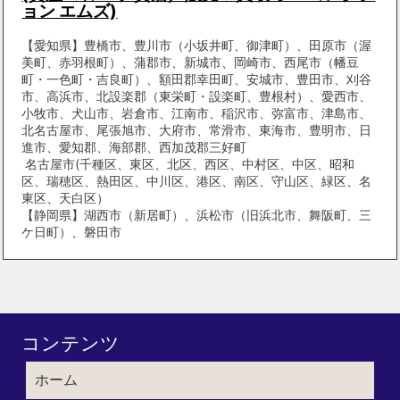
ョン エムズ)
【愛知県】豊橋市、豊川市（小坂井町、御津町）、田原市（渥
美町、赤羽根町）、蒲郡市、新城市、岡崎市、西尾市（幡豆
町・一色町・吉良町）、額田郡幸田町、安城市、豊田市、刈谷
市、高浜市、北設楽郡（東栄町・設楽町、豊根村）、愛西市、
小牧市、犬山市、岩倉市、江南市、稲沢市、弥富市、津島市、
北名古屋市、尾張旭市、大府市、常滑市、東海市、豊明市、日
進市、愛知郡、海部郡、西加茂郡三好町
名古屋市(千種区、東区、北区、西区、中村区、中区、昭和
区、瑞穂区、熱田区、中川区、港区、南区、守山区、緑区、名
東区、天白区）
【静岡県】湖西市（新居町）、浜松市（旧浜北市、舞阪町、三
ケ日町）、磐田市
コンテンツ
ホーム