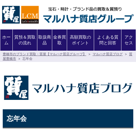
ホー
質預＆買取
取扱商
金券買
高額買取の
よくある質
アク
ム
の流れ
品
取
ポイント
問と回答
セス
豊橋市のブランド買取・質屋【マルハナ質店グループ】
>
マルハナ質店ブログ
>
質
屋豊橋市
>
忘年会
忘年会