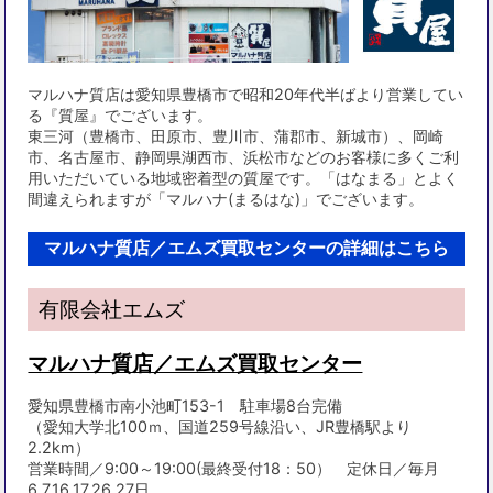
マルハナ質店は愛知県豊橋市で昭和20年代半ばより営業してい
る『質屋』でございます。
東三河（豊橋市、田原市、豊川市、蒲郡市、新城市）、岡崎
市、名古屋市、静岡県湖西市、浜松市などのお客様に多くご利
用いただいている地域密着型の質屋です。「はなまる」とよく
間違えられますが「マルハナ(まるはな)」でございます。
マルハナ質店／エムズ買取センターの詳細はこちら
有限会社エムズ
マルハナ質店／エムズ買取センター
愛知県豊橋市南小池町153-1 駐車場8台完備
（愛知大学北100ｍ、国道259号線沿い、JR豊橋駅より
2.2km）
営業時間／9:00～19:00(最終受付18：50） 定休日／毎月
6,7,16,17,26,27日