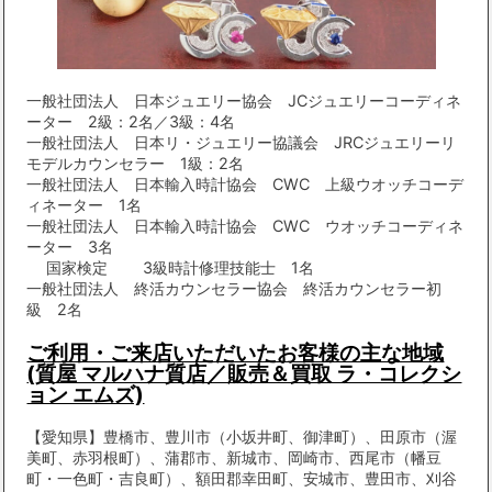
一般社団法人 日本ジュエリー協会 JCジュエリーコーディネ
ーター 2級：2名／3級：4名
一般社団法人 日本リ・ジュエリー協議会 JRCジュエリーリ
モデルカウンセラー 1級：2名
一般社団法人 日本輸入時計協会 CWC 上級ウオッチコーデ
ィネーター 1名
一般社団法人 日本輸入時計協会 CWC ウオッチコーディネ
ーター 3名
国家検定 3級時計修理技能士 1名
一般社団法人 終活カウンセラー協会 終活カウンセラー初
級 2名
ご利用・ご来店いただいたお客様の主な地域
(質屋 マルハナ質店／販売＆買取 ラ・コレクシ
ョン エムズ)
【愛知県】豊橋市、豊川市（小坂井町、御津町）、田原市（渥
美町、赤羽根町）、蒲郡市、新城市、岡崎市、西尾市（幡豆
町・一色町・吉良町）、額田郡幸田町、安城市、豊田市、刈谷