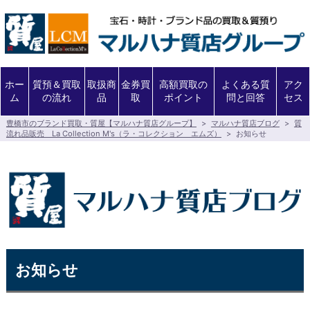
ホー
質預＆買取
取扱商
金券買
高額買取の
よくある質
アク
ム
の流れ
品
取
ポイント
問と回答
セス
豊橋市のブランド買取・質屋【マルハナ質店グループ】
>
マルハナ質店ブログ
>
質
流れ品販売 La Collection M's（ラ・コレクション エムズ）
>
お知らせ
お知らせ