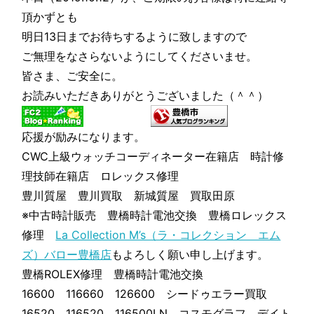
頂かずとも
明日13日までお待ちするように致しますので
ご無理をなさらないようにしてくださいませ。
皆さま、ご安全に。
お読みいただきありがとうございました（＾＾）
応援が励みになります。
CWC上級ウォッチコーディネーター在籍店 時計修
理技師在籍店 ロレックス修理
豊川質屋 豊川買取 新城質屋 買取田原
※中古時計販売 豊橋時計電池交換 豊橋ロレックス
修理
La Collection M’s（ラ・コレクション エム
ズ）バロー豊橋店
もよろしく願い申し上げます。
豊橋ROLEX修理 豊橋時計電池交換
16600 116660 126600 シードゥエラー買取
16520 116520 116500LN コスモグラフ デイト