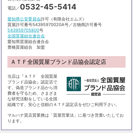
0532-45-5414
電話／
愛知県公安委員会
許可（有限会社エムズ）
質屋許可番号54395970020A号／古物商許可番号
543959705800
号
全国質屋組合連合会
愛知県質屋組合連合会
豊橋質屋組合 加盟
ＡＴＦ全国質屋ブランド品協会認定店
当店は『ＡＴＦ 全国質屋
ブランド品協会』認定店で
す。偽造ブランド品から消
費者を守るため、さまざま
な研究活動をしている全国
組織です。安心と信頼のＡＴＦ認定店をぜひご利用下さい。
マルハナ質店質業務は「質屋営業法」に基づき営業いたしてお
ります。