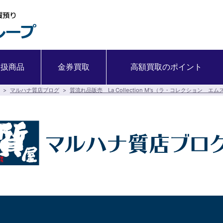
取扱商品
金券買取
高額買取のポイント
>
マルハナ質店ブログ
>
質流れ品販売 La Collection M's（ラ・コレクション エム