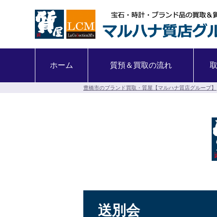
ホーム
質預＆買取の流れ
豊橋市のブランド買取・質屋【マルハナ質店グループ】
送別会