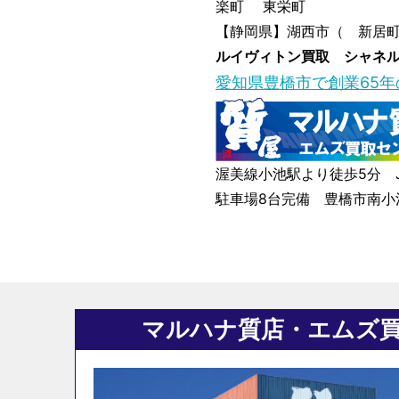
楽町 東栄町
【静岡県】湖西市（ 新居
ルイヴィトン買取 シャネ
愛知県豊橋市で創業65
渥美線小池駅より徒歩5分 
駐車場8台完備 豊橋市南小池
マルハナ質店・エムズ