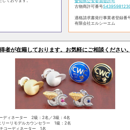
たしております。
愛知県公安委員会許可
古物商許可番号
5439598123
適格請求書発行事業者登録番号 T5
有限会社エルシーエム
得者が在籍しております。お気軽にご相談ください
ーディネーター 2級：2名／3級：4名
エリーリモデルカウンセラー 1級：2名
チコーディネーター 1名