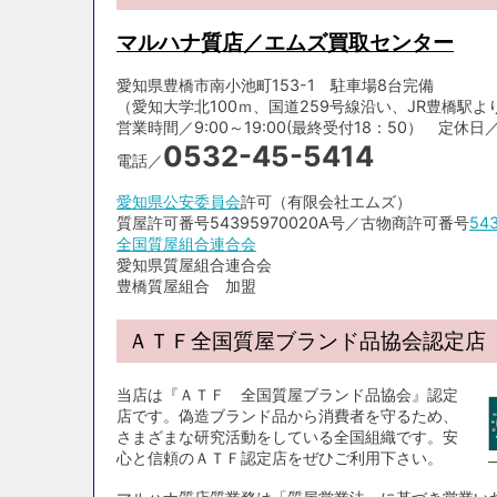
マルハナ質店／エムズ買取センター
愛知県豊橋市南小池町153-1 駐車場8台完備
（愛知大学北100ｍ、国道259号線沿い、JR豊橋駅より
営業時間／9:00～19:00(最終受付18：50） 定休日／毎月6
0532-45-5414
電話／
愛知県公安委員会
許可（有限会社エムズ）
質屋許可番号54395970020A号／古物商許可番号
54
全国質屋組合連合会
愛知県質屋組合連合会
豊橋質屋組合 加盟
ＡＴＦ全国質屋ブランド品協会認定店
当店は『ＡＴＦ 全国質屋ブランド品協会』認定
店です。偽造ブランド品から消費者を守るため、
さまざまな研究活動をしている全国組織です。安
心と信頼のＡＴＦ認定店をぜひご利用下さい。