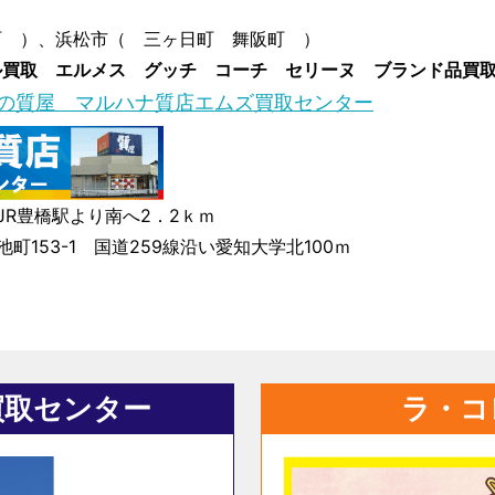
町 ）、浜松市（ 三ヶ日町 舞阪町 ）
ル買取 エルメス グッチ コーチ セリーヌ ブランド品買
年の質屋 マルハナ質店エムズ買取センター
JR豊橋駅より南へ2．2ｋｍ
町153-1 国道259線沿い愛知大学北100ｍ
買取センター
ラ・コ