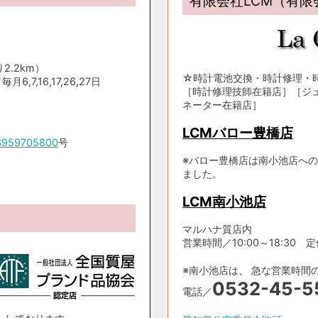
有限会社LCM（有
2.2km）
☆時計電池交換・時計修理・
,7,16,17,26,27日
［時計修理技師在籍店］［ジ
ネーター在籍店］
LCMバロー豊橋店
3959705800
号
※バロー豊橋店は南小池店への
ました。
LCM南小池店
マルハナ質店内
営業時間／10:00～18:30 定休日
※南小池店は、 急な営業時間
0532-45-5
電話／