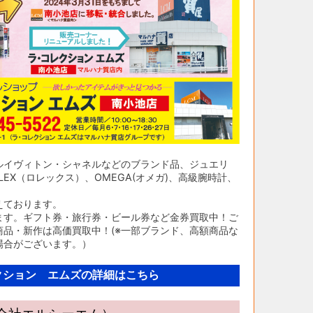
ルイヴィトン・シャネルなどのブランド品、ジュエリ
EX（ロレックス）、OMEGA(オメガ)、高級腕時計、
えております。
ます。ギフト券・旅行券・ビール券など金券買取中！ご
品・新作は高価買取中！(※一部ブランド、高額商品な
場合がございます。）
クション エムズの詳細はこちら