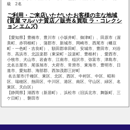
級 2名
ご利用・ご来店いただいたお客様の主な地域
(質屋 マルハナ質店／販売＆買取 ラ・コレクシ
ョン エムズ)
【愛知県】豊橋市、豊川市（小坂井町、御津町）、田原市（渥
美町、赤羽根町）、蒲郡市、新城市、岡崎市、西尾市（幡豆
町・一色町・吉良町）、額田郡幸田町、安城市、豊田市、刈谷
市、高浜市、北設楽郡（東栄町・設楽町、豊根村）、愛西市、
小牧市、犬山市、岩倉市、江南市、稲沢市、弥富市、津島市、
北名古屋市、尾張旭市、大府市、常滑市、東海市、豊明市、日
進市、愛知郡、海部郡、西加茂郡三好町
名古屋市(千種区、東区、北区、西区、中村区、中区、昭和
区、瑞穂区、熱田区、中川区、港区、南区、守山区、緑区、名
東区、天白区）
【静岡県】湖西市（新居町）、浜松市（旧浜北市、舞阪町、三
ケ日町）、磐田市