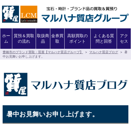
ホー
質預＆買取
取扱商
金券買
高額買取の
よくある質
アク
ム
の流れ
品
取
ポイント
問と回答
セス
豊橋市のブランド買取・質屋【マルハナ質店グループ】
>
マルハナ質店ブログ
>
暑
中お見舞いお申し上げます。
暑中お見舞いお申し上げます。