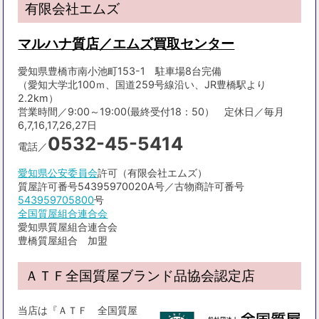
有限会社エムズ
マルハナ質店／エムズ買取センター
愛知県豊橋市南小池町153-1 駐車場8台完備
（愛知大学北100ｍ、国道259号線沿い、JR豊橋駅より
2.2km）
営業時間／9:00～19:00(最終受付18：50） 定休日／毎月
6,7,16,17,26,27日
0532-45-5414
電話／
愛知県公安委員会
許可（有限会社エムズ）
質屋許可番号54395970020A号／古物商許可番号
543959705800
号
全国質屋組合連合会
愛知県質屋組合連合会
豊橋質屋組合 加盟
ＡＴＦ全国質屋ブランド品協会認定店
当店は『ＡＴＦ 全国質屋