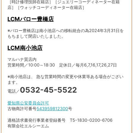
［時計修理技師在籍店］［ジュエリーコーディネーター在籍
店］［ウォッチコーディネーター在籍店］
LCMバロー豊橋店
※バロー豊橋店は南小池店への移転統合の為2024年3月31日を
もちまして閉店いたしました。
LCM南小池店
マルハナ質店内
営業時間／10:00～18:30 定休日／毎月6,7,16,17,26,27日
※南小池店は、 急な営業時間の変更や休業等ある場合がござい
ます。
0532-45-5522
電話／
愛知県公安委員会許可
古物商許可番号
543959812300
号
適格請求書発行事業者登録番号 T5-1830-0200-6706
有限会社エルシーエム