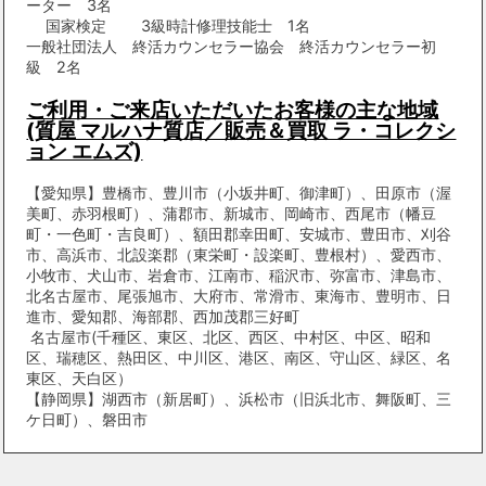
ーター 3名
国家検定 3級時計修理技能士 1名
一般社団法人 終活カウンセラー協会 終活カウンセラー初
級 2名
ご利用・ご来店いただいたお客様の主な地域
(質屋 マルハナ質店／販売＆買取 ラ・コレクシ
ョン エムズ)
【愛知県】豊橋市、豊川市（小坂井町、御津町）、田原市（渥
美町、赤羽根町）、蒲郡市、新城市、岡崎市、西尾市（幡豆
町・一色町・吉良町）、額田郡幸田町、安城市、豊田市、刈谷
市、高浜市、北設楽郡（東栄町・設楽町、豊根村）、愛西市、
小牧市、犬山市、岩倉市、江南市、稲沢市、弥富市、津島市、
北名古屋市、尾張旭市、大府市、常滑市、東海市、豊明市、日
進市、愛知郡、海部郡、西加茂郡三好町
名古屋市(千種区、東区、北区、西区、中村区、中区、昭和
区、瑞穂区、熱田区、中川区、港区、南区、守山区、緑区、名
東区、天白区）
【静岡県】湖西市（新居町）、浜松市（旧浜北市、舞阪町、三
ケ日町）、磐田市