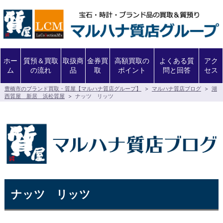
ホー
質預＆買取
取扱商
金券買
高額買取の
よくある質
アク
ム
の流れ
品
取
ポイント
問と回答
セス
豊橋市のブランド買取・質屋【マルハナ質店グループ】
>
マルハナ質店ブログ
>
湖
西質屋 新居 浜松質屋
>
ナッツ リッツ
ナッツ リッツ