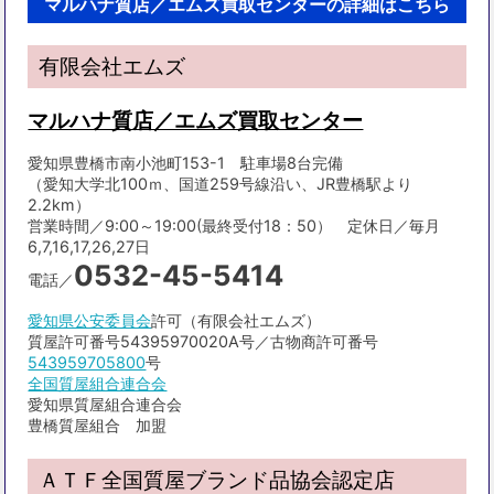
マルハナ質店／エムズ買取センターの詳細はこちら
有限会社エムズ
マルハナ質店／エムズ買取センター
愛知県豊橋市南小池町153-1 駐車場8台完備
（愛知大学北100ｍ、国道259号線沿い、JR豊橋駅より
2.2km）
営業時間／9:00～19:00(最終受付18：50） 定休日／毎月
6,7,16,17,26,27日
0532-45-5414
電話／
愛知県公安委員会
許可（有限会社エムズ）
質屋許可番号54395970020A号／古物商許可番号
543959705800
号
全国質屋組合連合会
愛知県質屋組合連合会
豊橋質屋組合 加盟
ＡＴＦ全国質屋ブランド品協会認定店