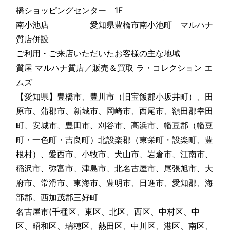
橋ショッピングセンター 1F
南小池店 愛知県豊橋市南小池町 マルハナ
質店併設
ご利用・ご来店いただいたお客様の主な地域
質屋 マルハナ質店／販売＆買取 ラ・コレクション エ
ムズ
【愛知県】豊橋市、豊川市（旧宝飯郡小坂井町）、田
原市、蒲郡市、新城市、岡崎市、西尾市、額田郡幸田
町、安城市、豊田市、刈谷市、高浜市、幡豆郡（幡豆
町・一色町・吉良町）北設楽郡（東栄町・設楽町、豊
根村）、愛西市、小牧市、犬山市、岩倉市、江南市、
稲沢市、弥富市、津島市、北名古屋市、尾張旭市、大
府市、常滑市、東海市、豊明市、日進市、愛知郡、海
部郡、西加茂郡三好町
名古屋市(千種区、東区、北区、西区、中村区、中
区、昭和区、瑞穂区、熱田区、中川区、港区、南区、