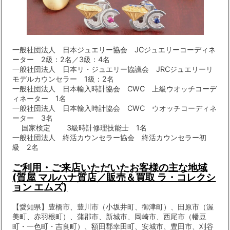
一般社団法人 日本ジュエリー協会 JCジュエリーコーディネ
ーター 2級：2名／3級：4名
一般社団法人 日本リ・ジュエリー協議会 JRCジュエリーリ
モデルカウンセラー 1級：2名
一般社団法人 日本輸入時計協会 CWC 上級ウオッチコーデ
ィネーター 1名
一般社団法人 日本輸入時計協会 CWC ウオッチコーディネ
ーター 3名
国家検定 3級時計修理技能士 1名
一般社団法人 終活カウンセラー協会 終活カウンセラー初
級 2名
ご利用・ご来店いただいたお客様の主な地域
(質屋 マルハナ質店／販売＆買取 ラ・コレクシ
ョン エムズ)
【愛知県】豊橋市、豊川市（小坂井町、御津町）、田原市（渥
美町、赤羽根町）、蒲郡市、新城市、岡崎市、西尾市（幡豆
町・一色町・吉良町）、額田郡幸田町、安城市、豊田市、刈谷