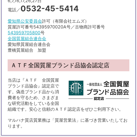
6,7,16,17,26,27日
0532-45-5414
電話／
愛知県公安委員会
許可（有限会社エムズ）
質屋許可番号54395970020A号／古物商許可番号
543959705800
号
全国質屋組合連合会
愛知県質屋組合連合会
豊橋質屋組合 加盟
ＡＴＦ全国質屋ブランド品協会認定店
当店は『ＡＴＦ 全国質屋
ブランド品協会』認定店で
す。偽造ブランド品から消
費者を守るため、さまざま
な研究活動をしている全国
組織です。安心と信頼のＡＴＦ認定店をぜひご利用下さい。
マルハナ質店質業務は「質屋営業法」に基づき営業いたしてお
ります。