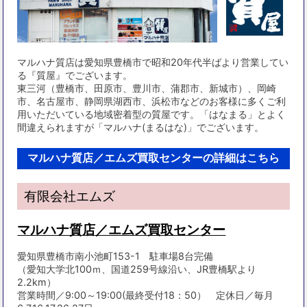
マルハナ質店は愛知県豊橋市で昭和20年代半ばより営業してい
る『質屋』でございます。
東三河（豊橋市、田原市、豊川市、蒲郡市、新城市）、岡崎
市、名古屋市、静岡県湖西市、浜松市などのお客様に多くご利
用いただいている地域密着型の質屋です。「はなまる」とよく
間違えられますが「マルハナ(まるはな)」でございます。
マルハナ質店／エムズ買取センターの詳細はこちら
有限会社エムズ
マルハナ質店／エムズ買取センター
愛知県豊橋市南小池町153-1 駐車場8台完備
（愛知大学北100ｍ、国道259号線沿い、JR豊橋駅より
2.2km）
営業時間／9:00～19:00(最終受付18：50） 定休日／毎月