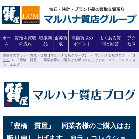
ホー
質預＆買取
取扱商
金券買
高額買取の
よくある質
アク
ム
の流れ
品
取
ポイント
問と回答
セス
豊橋市のブランド買取・質屋【マルハナ質店グループ】
>
マルハナ質店ブログ
>
コ
ラム
>
「豊橋 質屋」 同業者様のご購入はお断り申し上げます ＠ラ・コレクショ
ン エムズ
「豊橋 質屋」 同業者様のご購入はお
断り申し上げます ＠ラ・コレクショ