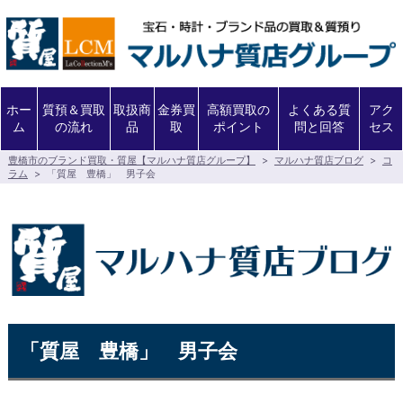
ホー
質預＆買取
取扱商
金券買
高額買取の
よくある質
アク
ム
の流れ
品
取
ポイント
問と回答
セス
豊橋市のブランド買取・質屋【マルハナ質店グループ】
>
マルハナ質店ブログ
>
コ
ラム
>
「質屋 豊橋」 男子会
「質屋 豊橋」 男子会