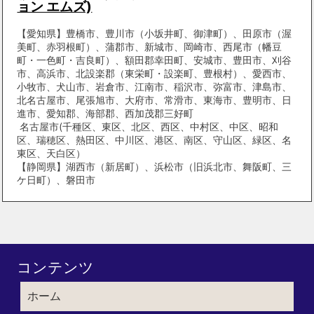
ョン エムズ)
【愛知県】豊橋市、豊川市（小坂井町、御津町）、田原市（渥
美町、赤羽根町）、蒲郡市、新城市、岡崎市、西尾市（幡豆
町・一色町・吉良町）、額田郡幸田町、安城市、豊田市、刈谷
市、高浜市、北設楽郡（東栄町・設楽町、豊根村）、愛西市、
小牧市、犬山市、岩倉市、江南市、稲沢市、弥富市、津島市、
北名古屋市、尾張旭市、大府市、常滑市、東海市、豊明市、日
進市、愛知郡、海部郡、西加茂郡三好町
名古屋市(千種区、東区、北区、西区、中村区、中区、昭和
区、瑞穂区、熱田区、中川区、港区、南区、守山区、緑区、名
東区、天白区）
【静岡県】湖西市（新居町）、浜松市（旧浜北市、舞阪町、三
ケ日町）、磐田市
コンテンツ
ホーム