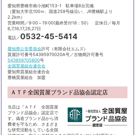
愛知県豊橋市南小池町153-1 駐車場8台完備
（愛知大学北100ｍ、国道259号線沿い、JR豊橋駅より
2.2km）
営業時間／9:00～19:00(最終受付18：50） 定休日／毎月
6,7,16,17,26,27日
0532-45-5414
電話／
愛知県公安委員会
許可（有限会社エムズ）
質屋許可番号54395970020A号／古物商許可番号
543959705800
号
全国質屋組合連合会
愛知県質屋組合連合会
豊橋質屋組合 加盟
ＡＴＦ全国質屋ブランド品協会認定店
当店は『ＡＴＦ 全国質屋
ブランド品協会』認定店で
す。偽造ブランド品から消
費者を守るため、さまざま
な研究活動をしている全国