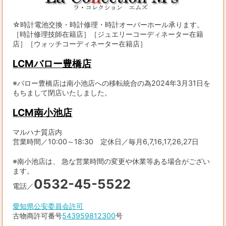
☆時計電池交換・時計修理・時計オーバーホール承ります。
［時計修理技師在籍店］［ジュエリーコーディネーター在籍
店］［ウォッチコーディネーター在籍店］
LCMバロー豊橋店
※バロー豊橋店は南小池店への移転統合の為2024年3月31日を
もちまして閉店いたしました。
LCM南小池店
マルハナ質店内
営業時間／10:00～18:30 定休日／毎月6,7,16,17,26,27日
※南小池店は、 急な営業時間の変更や休業等ある場合がござい
ます。
0532-45-5522
電話／
愛知県公安委員会許可
古物商許可番号
543959812300
号