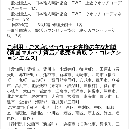
一般社団法人 日本輸入時計協会 CWC 上級ウオッチコーデ
ィネーター 1名
一般社団法人 日本輸入時計協会 CWC ウオッチコーディネ
ーター 3名
国家検定 3級時計修理技能士 1名
一般社団法人 終活カウンセラー協会 終活カウンセラー初
級 2名
ご利用・ご来店いただいたお客様の主な地域
(質屋 マルハナ質店／販売＆買取 ラ・コレクシ
ョン エムズ)
【愛知県】豊橋市、豊川市（小坂井町、御津町）、田原市（渥
美町、赤羽根町）、蒲郡市、新城市、岡崎市、西尾市（幡豆
町・一色町・吉良町）、額田郡幸田町、安城市、豊田市、刈谷
市、高浜市、北設楽郡（東栄町・設楽町、豊根村）、愛西市、
小牧市、犬山市、岩倉市、江南市、稲沢市、弥富市、津島市、
北名古屋市、尾張旭市、大府市、常滑市、東海市、豊明市、日
進市、愛知郡、海部郡、西加茂郡三好町
名古屋市(千種区、東区、北区、西区、中村区、中区、昭和
区、瑞穂区、熱田区、中川区、港区、南区、守山区、緑区、名
東区、天白区）
【静岡県】湖西市（新居町）、浜松市（旧浜北市、舞阪町、三