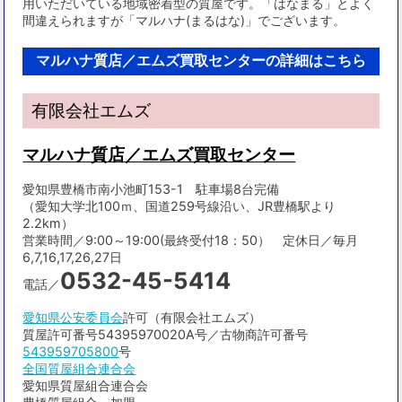
用いただいている地域密着型の質屋です。「はなまる」とよく
間違えられますが「マルハナ(まるはな)」でございます。
マルハナ質店／エムズ買取センターの詳細はこちら
有限会社エムズ
マルハナ質店／エムズ買取センター
愛知県豊橋市南小池町153-1 駐車場8台完備
（愛知大学北100ｍ、国道259号線沿い、JR豊橋駅より
2.2km）
営業時間／9:00～19:00(最終受付18：50） 定休日／毎月
6,7,16,17,26,27日
0532-45-5414
電話／
愛知県公安委員会
許可（有限会社エムズ）
質屋許可番号54395970020A号／古物商許可番号
543959705800
号
全国質屋組合連合会
愛知県質屋組合連合会