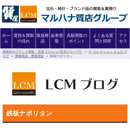
ホー
質預＆買取
取扱商
金券買
高額買取の
よくある質
アク
ム
の流れ
品
取
ポイント
問と回答
セス
豊橋市のブランド買取・質屋【マルハナ質店グループ】
>
ラ･コレクション エムズ ブ
ログ
>
豊橋質屋 豊橋買取
>
鉄板ナポリタン
鉄板ナポリタン