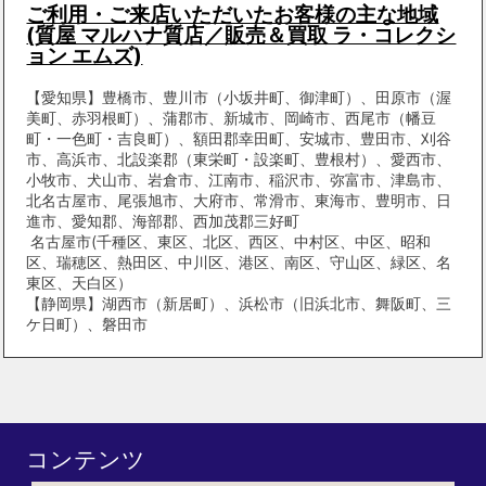
ご利用・ご来店いただいたお客様の主な地域
(質屋 マルハナ質店／販売＆買取 ラ・コレクシ
ョン エムズ)
【愛知県】豊橋市、豊川市（小坂井町、御津町）、田原市（渥
美町、赤羽根町）、蒲郡市、新城市、岡崎市、西尾市（幡豆
町・一色町・吉良町）、額田郡幸田町、安城市、豊田市、刈谷
市、高浜市、北設楽郡（東栄町・設楽町、豊根村）、愛西市、
小牧市、犬山市、岩倉市、江南市、稲沢市、弥富市、津島市、
北名古屋市、尾張旭市、大府市、常滑市、東海市、豊明市、日
進市、愛知郡、海部郡、西加茂郡三好町
名古屋市(千種区、東区、北区、西区、中村区、中区、昭和
区、瑞穂区、熱田区、中川区、港区、南区、守山区、緑区、名
東区、天白区）
【静岡県】湖西市（新居町）、浜松市（旧浜北市、舞阪町、三
ケ日町）、磐田市
コンテンツ