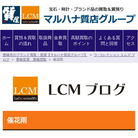
ホー
質預＆買取
取扱商
金券買
高額買取の
よくある質
アク
ム
の流れ
品
取
ポイント
問と回答
セス
豊橋市のブランド買取・質屋【マルハナ質店グループ】
>
ラ･コレクション エムズ ブ
ログ
>
豊橋質屋 豊橋買取
>
催花雨
催花雨