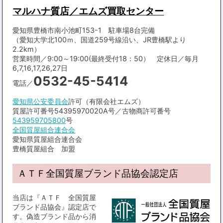
マルハナ質店／エムズ買取センター
愛知県豊橋市南小池町153-1 駐車場8台完備
（愛知大学北100ｍ、国道259号線沿い、JR豊橋駅より
2.2km）
営業時間／9:00～19:00(最終受付18：50） 定休日／毎月
6,7,16,17,26,27日
0532-45-5414
電話／
愛知県公安委員会
許可（有限会社エムズ）
質屋許可番号54395970020A号／古物商許可番号
543959705800
号
全国質屋組合連合会
愛知県質屋組合連合会
豊橋質屋組合 加盟
ＡＴＦ全国質屋ブランド品協会認定店
当店は『ＡＴＦ 全国質屋
ブランド品協会』認定店で
す。偽造ブランド品から消