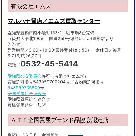
有限会社エムズ
マルハナ質店／エムズ買取センター
愛知県豊橋市南小池町153-1 駐車場8台完備
（愛知大学北100ｍ、国道259号線沿い、JR豊橋駅より
2.2km）
営業時間／9:00～19:00(最終受付18：50） 定休日／毎月
6,7,16,17,26,27日
0532-45-5414
電話／
愛知県公安委員会
許可（有限会社エムズ）
質屋許可番号54395970020A号／古物商許可番号
543959705800
号
全国質屋組合連合会
愛知県質屋組合連合会
豊橋質屋組合 加盟
ＡＴＦ全国質屋ブランド品協会認定店
当店は『ＡＴＦ 全国質屋