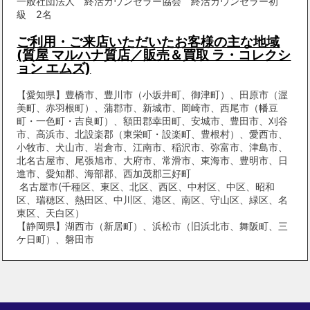
一般社団法人 終活カウンセラー協会 終活カウンセラー初
級 2名
ご利用・ご来店いただいたお客様の主な地域
(質屋 マルハナ質店／販売＆買取 ラ・コレクシ
ョン エムズ)
【愛知県】豊橋市、豊川市（小坂井町、御津町）、田原市（渥
美町、赤羽根町）、蒲郡市、新城市、岡崎市、西尾市（幡豆
町・一色町・吉良町）、額田郡幸田町、安城市、豊田市、刈谷
市、高浜市、北設楽郡（東栄町・設楽町、豊根村）、愛西市、
小牧市、犬山市、岩倉市、江南市、稲沢市、弥富市、津島市、
北名古屋市、尾張旭市、大府市、常滑市、東海市、豊明市、日
進市、愛知郡、海部郡、西加茂郡三好町
名古屋市(千種区、東区、北区、西区、中村区、中区、昭和
区、瑞穂区、熱田区、中川区、港区、南区、守山区、緑区、名
東区、天白区）
【静岡県】湖西市（新居町）、浜松市（旧浜北市、舞阪町、三
ケ日町）、磐田市