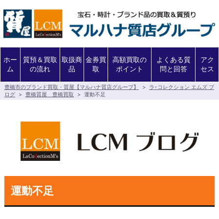
ホー
質預＆買取
取扱商
金券買
高額買取の
よくある質
アク
ム
の流れ
品
取
ポイント
問と回答
セス
豊橋市のブランド買取・質屋【マルハナ質店グループ】
>
ラ･コレクション エムズ ブ
ログ
>
豊橋質屋 豊橋買取
>
運動不足
運動不足