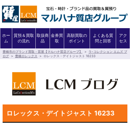
ホー
質預＆買取
取扱商
金券買
高額買取の
よくある質
アク
ム
の流れ
品
取
ポイント
問と回答
セス
豊橋市のブランド買取・質屋【マルハナ質店グループ】
>
ラ･コレクション エムズ ブ
ログ
>
豊橋ロレックス
>
ロレックス・デイトジャスト 16233
ロレックス・デイトジャスト 16233