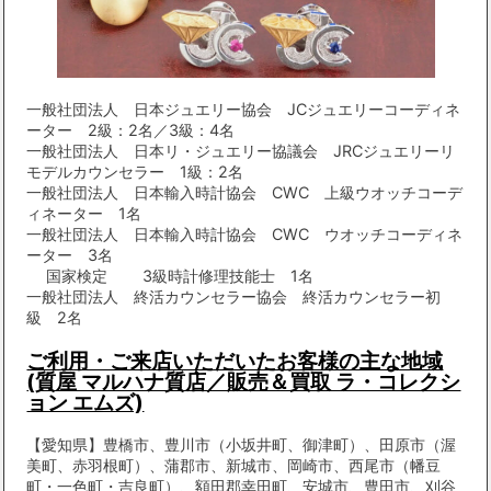
一般社団法人 日本ジュエリー協会 JCジュエリーコーディネ
ーター 2級：2名／3級：4名
一般社団法人 日本リ・ジュエリー協議会 JRCジュエリーリ
モデルカウンセラー 1級：2名
一般社団法人 日本輸入時計協会 CWC 上級ウオッチコーデ
ィネーター 1名
一般社団法人 日本輸入時計協会 CWC ウオッチコーディネ
ーター 3名
国家検定 3級時計修理技能士 1名
一般社団法人 終活カウンセラー協会 終活カウンセラー初
級 2名
ご利用・ご来店いただいたお客様の主な地域
(質屋 マルハナ質店／販売＆買取 ラ・コレクシ
ョン エムズ)
【愛知県】豊橋市、豊川市（小坂井町、御津町）、田原市（渥
美町、赤羽根町）、蒲郡市、新城市、岡崎市、西尾市（幡豆
町・一色町・吉良町）、額田郡幸田町、安城市、豊田市、刈谷