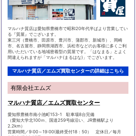
マルハナ質店は愛知県豊橋市で昭和20年代半ばより営業してい
る『質屋』でございます。
東三河（豊橋市、田原市、豊川市、蒲郡市、新城市）、岡崎
市、名古屋市、静岡県湖西市、浜松市などのお客様に多くご利
用いただいている地域密着型の質屋です。「はなまる」とよく
間違えられますが「マルハナ(まるはな)」でございます。
マルハナ質店／エムズ買取センターの詳細はこちら
有限会社エムズ
マルハナ質店／エムズ買取センター
愛知県豊橋市南小池町153-1 駐車場8台完備
（愛知大学北100ｍ、国道259号線沿い、JR豊橋駅より
2.2km）
営業時間／9:00～19:00(最終受付18：50） 定休日／毎月