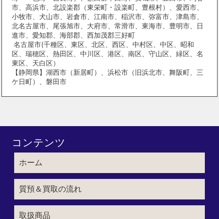
市、高浜市、北設楽郡（東栄町・設楽町、豊根村）、愛西市、
小牧市、犬山市、岩倉市、江南市、稲沢市、弥富市、津島市、
北名古屋市、尾張旭市、大府市、常滑市、東海市、豊明市、日
進市、愛知郡、海部郡、西加茂郡三好町
名古屋市(千種区、東区、北区、西区、中村区、中区、昭和
区、瑞穂区、熱田区、中川区、港区、南区、守山区、緑区、名
東区、天白区）
【静岡県】湖西市（新居町）、浜松市（旧浜北市、舞阪町、三
ケ日町）、磐田市
コンテンツ
ホーム
質預＆買取の流れ
取扱商品