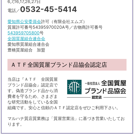
6,7,16,17,26,27日
0532-45-5414
電話／
愛知県公安委員会
許可（有限会社エムズ）
質屋許可番号54395970020A号／古物商許可番号
543959705800
号
全国質屋組合連合会
愛知県質屋組合連合会
豊橋質屋組合 加盟
ＡＴＦ全国質屋ブランド品協会認定店
当店は『ＡＴＦ 全国質屋
ブランド品協会』認定店で
す。偽造ブランド品から消
費者を守るため、さまざま
な研究活動をしている全国
組織です。安心と信頼のＡＴＦ認定店をぜひご利用下さい。
マルハナ質店質業務は「質屋営業法」に基づき営業いたしてお
ります。