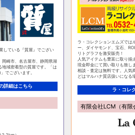
ラ・コレクションエムズでは
ー、ダイヤモンド、宝石、ROL
営業している『質屋』でござい
リトグラフを激安販売！
人気アイテムも豊富に取り揃
、岡崎市、名古屋市、静岡県湖
現金即金にて買い取りも致し
る地域密着型の質屋です。「は
相談・査定は無料です。人気商
)」でございます。
どはマルハナ質店扱いになる
の詳細はこちら
ラ・コレ
有限会社LCM（有
2.2km）