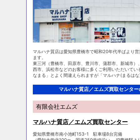
マルハナ質店は愛知県豊橋市で昭和20年代半ばより
ます。
東三河（豊橋市、田原市、豊川市、蒲郡市、新城市）
西市、浜松市などのお客様に多くご利用いただいてい
なまる」とよく間違えられますが「マルハナ(まるはな
マルハナ質店／エムズ買取センター
有限会社エムズ
マルハナ質店／エムズ買取センター
愛知県豊橋市南小池町153-1 駐車場8台完備
（愛知大学北100ｍ、国道259号線沿い、JR豊橋駅より