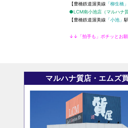
【豊橋鉄道渥美線
「柳生橋
●LCM南小池店（マルハナ
【豊橋鉄道渥美線
「小池」
↓↓「拍手も」ポチッとお
マルハナ質店・エムズ