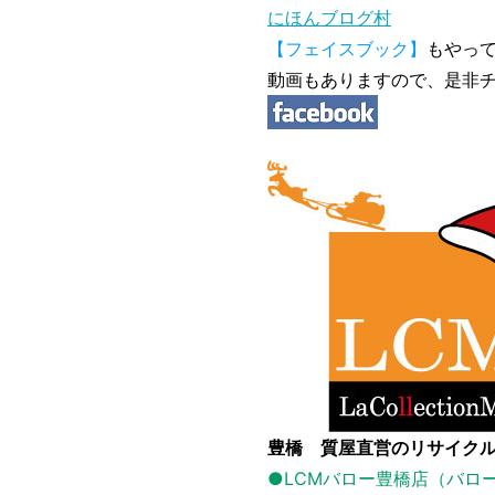
にほんブログ村
【フェイスブック】
もやっ
動画もありますので、是非
豊橋 質屋直営のリサイクル
●LCMバロー豊橋店（バロ