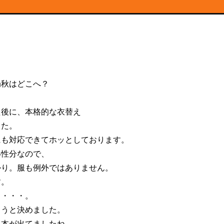
局秋はどこへ？
た後に、本格的な衣替え
した。
にも対応できてホッとしております。
い性分なので、
かり。服も例外ではありません。
す。
る・・・。
ようと決めました。
う本が出てましたね。