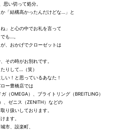
、思い切って処分。
とか「結構高かったんだけどな…」と
とね」と心の中でお礼を言って
でも…。
たが、おかげでクローゼットは
で、その時がお別れです。
てたりして…（笑）
欲しい！と思っているあなた！
バロー豊橋店では
ガ（OMEGA）、ブライトリング（BREITLING）
R）、ゼニス（ZENITH）などの
お取り扱いしております。
頂けます。
新城市、設楽町、