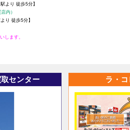
」
駅より 徒歩5分】
質店内）
駅より 徒歩5分】
願いします。
買取センター
ラ・コ