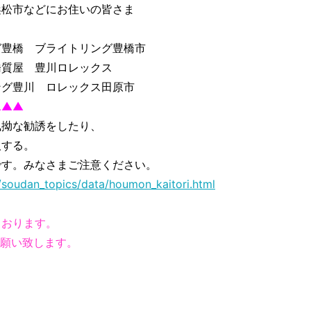
浜松市などにお住いの皆さま
ガ豊橋 ブライトリング豊橋市
橋質屋 豊川ロレックス
ング豊川 ロレックス田原市
▲▲▲
執拗な勧誘をしたり、
取する。
です。みなさまご注意ください。
/soudan_topics/data/houmon_kaitori.html
ております。
お願い致します。