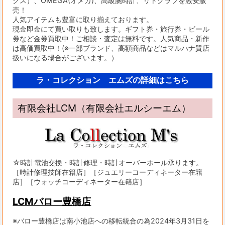
クス）、OMEGA(オメガ)、高級腕時計、リトグラフを激安販
売！
人気アイテムも豊富に取り揃えております。
現金即金にて買い取りも致します。ギフト券・旅行券・ビール
券など金券買取中！ご相談・査定は無料です。人気商品・新作
は高価買取中！(※一部ブランド、高額商品などはマルハナ質店
扱いになる場合がございます。）
ラ・コレクション エムズの詳細はこちら
有限会社LCM（有限会社エルシーエム）
☆時計電池交換・時計修理・時計オーバーホール承ります。
［時計修理技師在籍店］［ジュエリーコーディネーター在籍
店］［ウォッチコーディネーター在籍店］
LCMバロー豊橋店
※バロー豊橋店は南小池店への移転統合の為2024年3月31日を