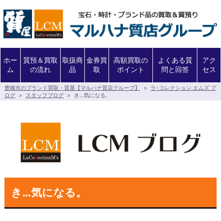
ホー
質預＆買取
取扱商
金券買
高額買取の
よくある質
アク
ム
の流れ
品
取
ポイント
問と回答
セス
豊橋市のブランド買取・質屋【マルハナ質店グループ】
>
ラ･コレクション エムズ ブ
ログ
>
スタッフブログ
>
き…気になる。
き…気になる。