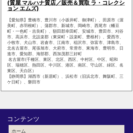
(質屋 マルハナ質店／販売＆買取 ラ・コレクシ
ョン エムズ)
【愛知県】豊橋市、豊川市（小坂井町、御津町）、田原市（渥
美町、赤羽根町）、蒲郡市、新城市、岡崎市、西尾市（幡豆
町・一色町・吉良町）、額田郡幸田町、安城市、豊田市、刈谷
市、高浜市、北設楽郡（東栄町・設楽町、豊根村）、愛西市、
小牧市、犬山市、岩倉市、江南市、稲沢市、弥富市、津島市、
北名古屋市、尾張旭市、大府市、常滑市、東海市、豊明市、日
進市、愛知郡、海部郡、西加茂郡三好町
名古屋市(千種区、東区、北区、西区、中村区、中区、昭和
区、瑞穂区、熱田区、中川区、港区、南区、守山区、緑区、名
東区、天白区）
【静岡県】湖西市（新居町）、浜松市（旧浜北市、舞阪町、三
ケ日町）、磐田市
コンテンツ
ホーム