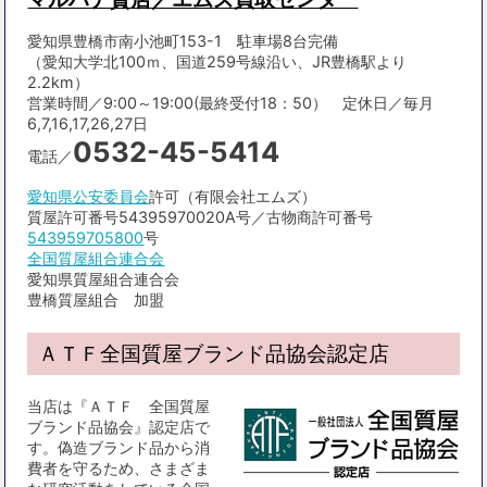
愛知県豊橋市南小池町153-1 駐車場8台完備
（愛知大学北100ｍ、国道259号線沿い、JR豊橋駅より
2.2km）
営業時間／9:00～19:00(最終受付18：50） 定休日／毎月
6,7,16,17,26,27日
0532-45-5414
電話／
愛知県公安委員会
許可（有限会社エムズ）
質屋許可番号54395970020A号／古物商許可番号
543959705800
号
全国質屋組合連合会
愛知県質屋組合連合会
豊橋質屋組合 加盟
ＡＴＦ全国質屋ブランド品協会認定店
当店は『ＡＴＦ 全国質屋
ブランド品協会』認定店で
す。偽造ブランド品から消
費者を守るため、さまざま