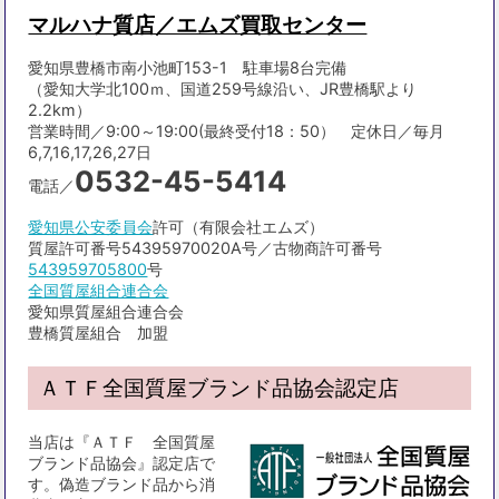
マルハナ質店／エムズ買取センター
愛知県豊橋市南小池町153-1 駐車場8台完備
（愛知大学北100ｍ、国道259号線沿い、JR豊橋駅より
2.2km）
営業時間／9:00～19:00(最終受付18：50） 定休日／毎月
6,7,16,17,26,27日
0532-45-5414
電話／
愛知県公安委員会
許可（有限会社エムズ）
質屋許可番号54395970020A号／古物商許可番号
543959705800
号
全国質屋組合連合会
愛知県質屋組合連合会
豊橋質屋組合 加盟
ＡＴＦ全国質屋ブランド品協会認定店
当店は『ＡＴＦ 全国質屋
ブランド品協会』認定店で
す。偽造ブランド品から消