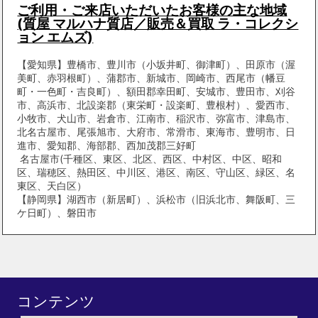
ご利用・ご来店いただいたお客様の主な地域
(質屋 マルハナ質店／販売＆買取 ラ・コレクシ
ョン エムズ)
【愛知県】豊橋市、豊川市（小坂井町、御津町）、田原市（渥
美町、赤羽根町）、蒲郡市、新城市、岡崎市、西尾市（幡豆
町・一色町・吉良町）、額田郡幸田町、安城市、豊田市、刈谷
市、高浜市、北設楽郡（東栄町・設楽町、豊根村）、愛西市、
小牧市、犬山市、岩倉市、江南市、稲沢市、弥富市、津島市、
北名古屋市、尾張旭市、大府市、常滑市、東海市、豊明市、日
進市、愛知郡、海部郡、西加茂郡三好町
名古屋市(千種区、東区、北区、西区、中村区、中区、昭和
区、瑞穂区、熱田区、中川区、港区、南区、守山区、緑区、名
東区、天白区）
【静岡県】湖西市（新居町）、浜松市（旧浜北市、舞阪町、三
ケ日町）、磐田市
コンテンツ