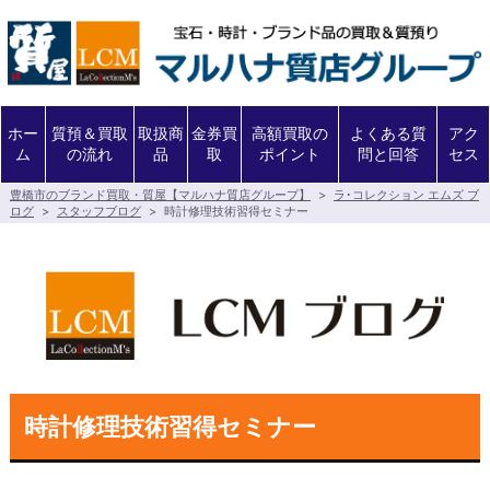
ホー
質預＆買取
取扱商
金券買
高額買取の
よくある質
アク
ム
の流れ
品
取
ポイント
問と回答
セス
豊橋市のブランド買取・質屋【マルハナ質店グループ】
>
ラ･コレクション エムズ ブ
ログ
>
スタッフブログ
>
時計修理技術習得セミナー
時計修理技術習得セミナー