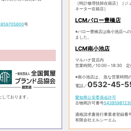
［時計修理技師在籍店］［ジ
ネーター在籍店］
LCMバロー豊橋店
3959705800
号
※バロー豊橋店は南小池店への
ました。
LCM南小池店
マルハナ質店内
営業時間／10:00～18:30 定休日
※南小池店は、 急な営業時間
0532-45-5
電話／
たしております。
愛知県公安委員会許可
古物商許可番号
5439598123
適格請求書発行事業者登録番号 T5
有限会社エルシーエム