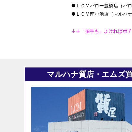
●ＬＣＭバロー豊橋店（バロ
●ＬＣＭ南小池店（マルハ
↓↓「拍手も」よければポチ
マルハナ質店・エムズ