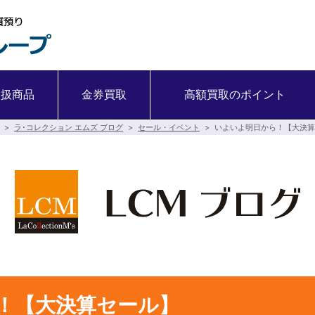
取扱商品
金券買取
高額買取のポイント
>
ラ･コレクション エムズ ブログ
>
セール・イベント
>
いよいよ明日から！【大決算
！【大決算セール】