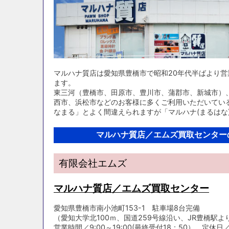
マルハナ質店は愛知県豊橋市で昭和20年代半ばより
ます。
東三河（豊橋市、田原市、豊川市、蒲郡市、新城市）
西市、浜松市などのお客様に多くご利用いただいてい
なまる」とよく間違えられますが「マルハナ(まるはな
マルハナ質店／エムズ買取センター
有限会社エムズ
マルハナ質店／エムズ買取センター
愛知県豊橋市南小池町153-1 駐車場8台完備
（愛知大学北100ｍ、国道259号線沿い、JR豊橋駅より
営業時間／9:00～19:00(最終受付18：50） 定休日／毎月6