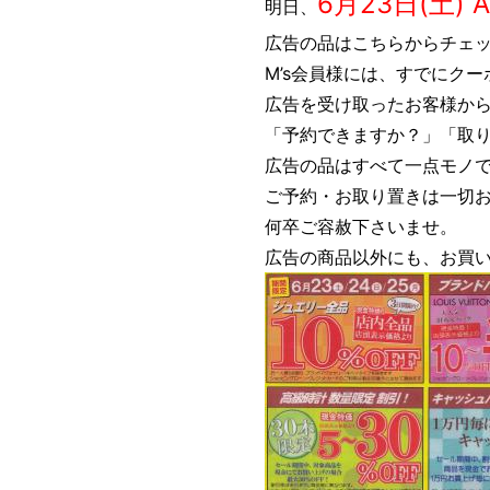
6月23日(土) 
明日、
広告の品はこちらからチェ
M’s会員様には、すでにク
広告を受け取ったお客様か
「予約できますか？」「取
広告の品はすべて一点モノ
ご予約・お取り置きは一切
何卒ご容赦下さいませ。
広告の商品以外にも、お買