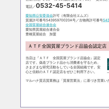
0532-45-5414
電話／
愛知県公安委員会
許可（有限会社エムズ）
質屋許可番号54395970020A号／古物商許可番号
54
全国質屋組合連合会
愛知県質屋組合連合会
豊橋質屋組合 加盟
ＡＴＦ全国質屋ブランド品協会認定店
当店は『ＡＴＦ 全国質屋ブランド品協会』認定
店です。偽造ブランド品から消費者を守るため、
さまざまな研究活動をしている全国組織です。安
心と信頼のＡＴＦ認定店をぜひご利用下さい。
マルハナ質店質業務は「質屋営業法」に基づき営業い