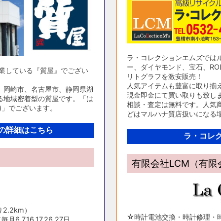
ラ・コレクションエムズでは
ー、ダイヤモンド、宝石、ROL
営業している『質屋』でござい
リトグラフを激安販売！
人気アイテムも豊富に取り揃
、岡崎市、名古屋市、静岡県湖
現金即金にて買い取りも致し
る地域密着型の質屋です。「は
相談・査定は無料です。人気商
)」でございます。
どはマルハナ質店扱いになる
の詳細はこちら
ラ・コレ
有限会社LCM（有
2.2km）
☆時計電池交換・時計修理・
,7,16,17,26,27日