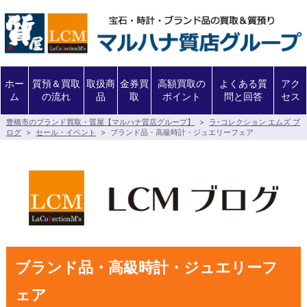
ホー
質預＆買取
取扱商
金券買
高額買取の
よくある質
アク
ム
の流れ
品
取
ポイント
問と回答
セス
豊橋市のブランド買取・質屋【マルハナ質店グループ】
>
ラ･コレクション エムズ ブ
ログ
>
セール・イベント
>
ブランド品・高級時計・ジュエリーフェア
ブランド品・高級時計・ジュエリーフ
ェア