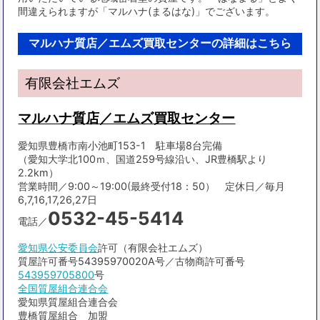
間違えられますが「マルハナ(まるはな)」でございます。
マルハナ質店／エムズ買取センターの詳細はこちら
有限会社エムズ
マルハナ質店／エムズ買取センター
愛知県豊橋市南小池町153-1 駐車場8台完備
（愛知大学北100ｍ、国道259号線沿い、JR豊橋駅より
2.2km）
営業時間／9:00～19:00(最終受付18：50） 定休日／毎月
6,7,16,17,26,27日
0532-45-5414
電話／
愛知県公安委員会
許可（有限会社エムズ）
質屋許可番号54395970020A号／古物商許可番号
543959705800
号
全国質屋組合連合会
愛知県質屋組合連合会
豊橋質屋組合 加盟