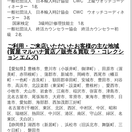
一般社団法人 日本輸入時計協会 CWC 上級ウオッチコーデ
ィネーター 1名
一般社団法人 日本輸入時計協会 CWC ウオッチコーディネ
ーター 3名
国家検定 3級時計修理技能士 1名
一般社団法人 終活カウンセラー協会 終活カウンセラー初
級 2名
ご利用・ご来店いただいたお客様の主な地域
(質屋 マルハナ質店／販売＆買取 ラ・コレクシ
ョン エムズ)
【愛知県】豊橋市、豊川市（小坂井町、御津町）、田原市（渥
美町、赤羽根町）、蒲郡市、新城市、岡崎市、西尾市（幡豆
町・一色町・吉良町）、額田郡幸田町、安城市、豊田市、刈谷
市、高浜市、北設楽郡（東栄町・設楽町、豊根村）、愛西市、
小牧市、犬山市、岩倉市、江南市、稲沢市、弥富市、津島市、
北名古屋市、尾張旭市、大府市、常滑市、東海市、豊明市、日
進市、愛知郡、海部郡、西加茂郡三好町
名古屋市(千種区、東区、北区、西区、中村区、中区、昭和
区、瑞穂区、熱田区、中川区、港区、南区、守山区、緑区、名
東区、天白区）
【静岡県】湖西市（新居町）、浜松市（旧浜北市、舞阪町、三
ケ日町）、磐田市