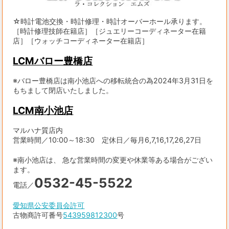
☆時計電池交換・時計修理・時計オーバーホール承ります。
［時計修理技師在籍店］［ジュエリーコーディネーター在籍
店］［ウォッチコーディネーター在籍店］
LCMバロー豊橋店
※バロー豊橋店は南小池店への移転統合の為2024年3月31日を
もちまして閉店いたしました。
LCM南小池店
マルハナ質店内
営業時間／10:00～18:30 定休日／毎月6,7,16,17,26,27日
※南小池店は、 急な営業時間の変更や休業等ある場合がござい
ます。
0532-45-5522
電話／
愛知県公安委員会許可
古物商許可番号
543959812300
号