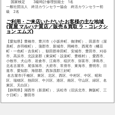
国家検定 3級時計修理技能士 1名
一般社団法人 終活カウンセラー協会 終活カウンセラー初
級 2名
ご利用・ご来店いただいたお客様の主な地域
(質屋 マルハナ質店／販売＆買取 ラ・コレクシ
ョン エムズ)
【愛知県】豊橋市、豊川市（小坂井町、御津町）、田原市（渥
美町、赤羽根町）、蒲郡市、新城市、岡崎市、西尾市（幡豆
町・一色町・吉良町）、額田郡幸田町、安城市、豊田市、刈谷
市、高浜市、北設楽郡（東栄町・設楽町、豊根村）、愛西市、
小牧市、犬山市、岩倉市、江南市、稲沢市、弥富市、津島市、
北名古屋市、尾張旭市、大府市、常滑市、東海市、豊明市、日
進市、愛知郡、海部郡、西加茂郡三好町
名古屋市(千種区、東区、北区、西区、中村区、中区、昭和
区、瑞穂区、熱田区、中川区、港区、南区、守山区、緑区、名
東区、天白区）
【静岡県】湖西市（新居町）、浜松市（旧浜北市、舞阪町、三
ケ日町）、磐田市