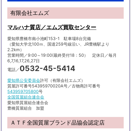
有限会社エムズ
マルハナ質店／エムズ買取センター
愛知県豊橋市南小池町153-1 駐車場8台完備
（愛知大学北100ｍ、国道259号線沿い、JR豊橋駅より
2.2km）
営業時間／9:00～19:00(最終受付18：50） 定休日／毎月
6,7,16,17,26,27日
0532-45-5414
電話／
愛知県公安委員会
許可（有限会社エムズ）
質屋許可番号54395970020A号／古物商許可番号
543959705800
号
全国質屋組合連合会
愛知県質屋組合連合会
豊橋質屋組合 加盟
ＡＴＦ全国質屋ブランド品協会認定店