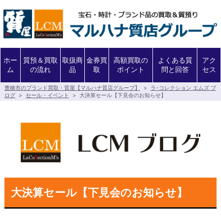
ホー
質預＆買取
取扱商
金券買
高額買取の
よくある質
アク
ム
の流れ
品
取
ポイント
問と回答
セス
豊橋市のブランド買取・質屋【マルハナ質店グループ】
>
ラ･コレクション エムズ ブ
ログ
>
セール・イベント
>
大決算セール【下見会のお知らせ】
大決算セール【下見会のお知らせ】