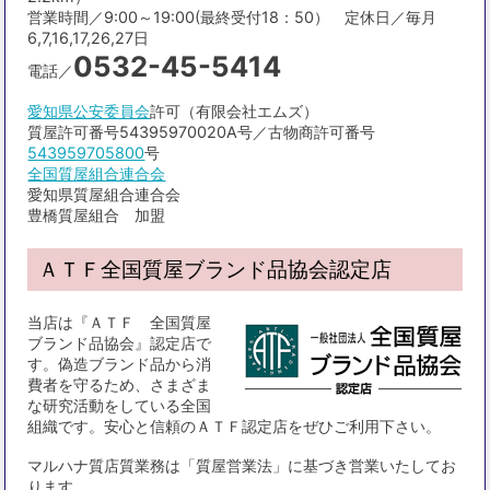
営業時間／9:00～19:00(最終受付18：50） 定休日／毎月
6,7,16,17,26,27日
0532-45-5414
電話／
愛知県公安委員会
許可（有限会社エムズ）
質屋許可番号54395970020A号／古物商許可番号
543959705800
号
全国質屋組合連合会
愛知県質屋組合連合会
豊橋質屋組合 加盟
ＡＴＦ全国質屋ブランド品協会認定店
当店は『ＡＴＦ 全国質屋
ブランド品協会』認定店で
す。偽造ブランド品から消
費者を守るため、さまざま
な研究活動をしている全国
組織です。安心と信頼のＡＴＦ認定店をぜひご利用下さい。
マルハナ質店質業務は「質屋営業法」に基づき営業いたしてお
ります。