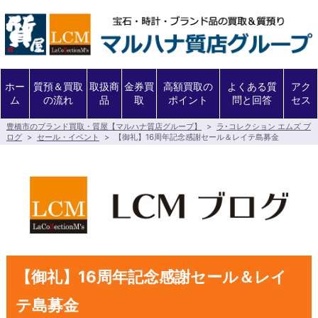
ホー
質預＆買取
取扱商
金券買
高額買取の
よくある質
アク
ム
の流れ
品
取
ポイント
問と回答
セス
豊橋市のブランド買取・質屋【マルハナ質店グループ】
>
ラ･コレクション エムズ ブ
ログ
>
セール・イベント
>
【御礼】16周年記念感謝セール＆レイテ島募金
【御礼】16周年記念感謝セール＆レイ
テ島募金