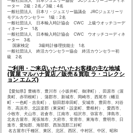
一般社団法人 日本ジュエリー協会 JCジュエリーコーディネ
ーター 2級：2名／3級：4名
一般社団法人 日本リ・ジュエリー協議会 JRCジュエリーリ
モデルカウンセラー 1級：2名
一般社団法人 日本輸入時計協会 CWC 上級ウオッチコーデ
ィネーター 1名
一般社団法人 日本輸入時計協会 CWC ウオッチコーディネ
ーター 3名
国家検定 3級時計修理技能士 1名
一般社団法人 終活カウンセラー協会 終活カウンセラー初
級 2名
ご利用・ご来店いただいたお客様の主な地域
(質屋 マルハナ質店／販売＆買取 ラ・コレクシ
ョン エムズ)
【愛知県】豊橋市、豊川市（小坂井町、御津町）、田原市（渥
美町、赤羽根町）、蒲郡市、新城市、岡崎市、西尾市（幡豆
町・一色町・吉良町）、額田郡幸田町、安城市、豊田市、刈谷
市、高浜市、北設楽郡（東栄町・設楽町、豊根村）、愛西市、
小牧市、犬山市、岩倉市、江南市、稲沢市、弥富市、津島市、
北名古屋市、尾張旭市、大府市、常滑市、東海市、豊明市、日
進市、愛知郡、海部郡、西加茂郡三好町
名古屋市(千種区、東区、北区、西区、中村区、中区、昭和