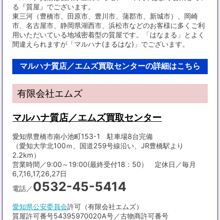
る『質屋』でございます。
東三河（豊橋市、田原市、豊川市、蒲郡市、新城市）、岡崎
市、名古屋市、静岡県湖西市、浜松市などのお客様に多くご利
用いただいている地域密着型の質屋です。「はなまる」とよく
間違えられますが「マルハナ(まるはな)」でございます。
マルハナ質店／エムズ買取センターの詳細はこちら
有限会社エムズ
マルハナ質店／エムズ買取センター
愛知県豊橋市南小池町153-1 駐車場8台完備
（愛知大学北100ｍ、国道259号線沿い、JR豊橋駅より
2.2km）
営業時間／9:00～19:00(最終受付18：50） 定休日／毎月
6,7,16,17,26,27日
0532-45-5414
電話／
愛知県公安委員会
許可（有限会社エムズ）
質屋許可番号54395970020A号／古物商許可番号