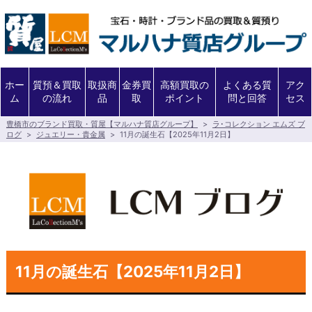
ホー
質預＆買取
取扱商
金券買
高額買取の
よくある質
アク
ム
の流れ
品
取
ポイント
問と回答
セス
豊橋市のブランド買取・質屋【マルハナ質店グループ】
>
ラ･コレクション エムズ ブ
ログ
>
ジュエリー・貴金属
>
11月の誕生石【2025年11月2日】
11月の誕生石【2025年11月2日】