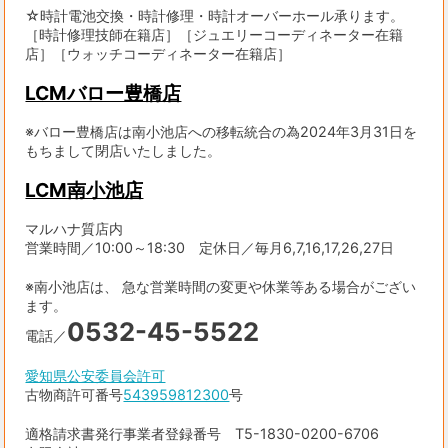
☆時計電池交換・時計修理・時計オーバーホール承ります。
［時計修理技師在籍店］［ジュエリーコーディネーター在籍
店］［ウォッチコーディネーター在籍店］
LCMバロー豊橋店
※バロー豊橋店は南小池店への移転統合の為2024年3月31日を
もちまして閉店いたしました。
LCM南小池店
マルハナ質店内
営業時間／10:00～18:30 定休日／毎月6,7,16,17,26,27日
※南小池店は、 急な営業時間の変更や休業等ある場合がござい
ます。
0532-45-5522
電話／
愛知県公安委員会許可
古物商許可番号
543959812300
号
適格請求書発行事業者登録番号 T5-1830-0200-6706