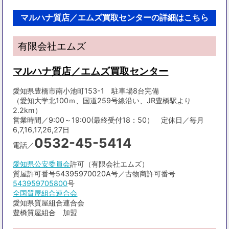
マルハナ質店／エムズ買取センターの詳細はこちら
有限会社エムズ
マルハナ質店／エムズ買取センター
愛知県豊橋市南小池町153-1 駐車場8台完備
（愛知大学北100ｍ、国道259号線沿い、JR豊橋駅より
2.2km）
営業時間／9:00～19:00(最終受付18：50） 定休日／毎月
6,7,16,17,26,27日
0532-45-5414
電話／
愛知県公安委員会
許可（有限会社エムズ）
質屋許可番号54395970020A号／古物商許可番号
543959705800
号
全国質屋組合連合会
愛知県質屋組合連合会
豊橋質屋組合 加盟