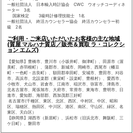
一般社団法人 日本輸入時計協会 CWC ウオッチコーディネ
ーター 3名
国家検定 3級時計修理技能士 1名
一般社団法人 終活カウンセラー協会 終活カウンセラー初
級 2名
ご利用・ご来店いただいたお客様の主な地域
(質屋 マルハナ質店／販売＆買取 ラ・コレクシ
ョン エムズ)
【愛知県】豊橋市、豊川市（小坂井町、御津町）、田原市（渥
美町、赤羽根町）、蒲郡市、新城市、岡崎市、西尾市（幡豆
町・一色町・吉良町）、額田郡幸田町、安城市、豊田市、刈谷
市、高浜市、北設楽郡（東栄町・設楽町、豊根村）、愛西市、
小牧市、犬山市、岩倉市、江南市、稲沢市、弥富市、津島市、
北名古屋市、尾張旭市、大府市、常滑市、東海市、豊明市、日
進市、愛知郡、海部郡、西加茂郡三好町
名古屋市(千種区、東区、北区、西区、中村区、中区、昭和
区、瑞穂区、熱田区、中川区、港区、南区、守山区、緑区、名
東区、天白区）
【静岡県】湖西市（新居町）、浜松市（旧浜北市、舞阪町、三
ケ日町）、磐田市