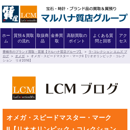
ホー
質預＆買取
取扱商
金券買
高額買取の
よくある質
アク
ム
の流れ
品
取
ポイント
問と回答
セス
豊橋市のブランド買取・質屋【マルハナ質店グループ】
>
ラ･コレクション エムズ ブ
ログ
>
オメガ
>
オメガ・スピードマスター・マークⅡ【リオオリンピック・コレク
ション リオ2016】
オメガ・スピードマスター・マーク
Ⅱ【リオオリンピック・コレクション