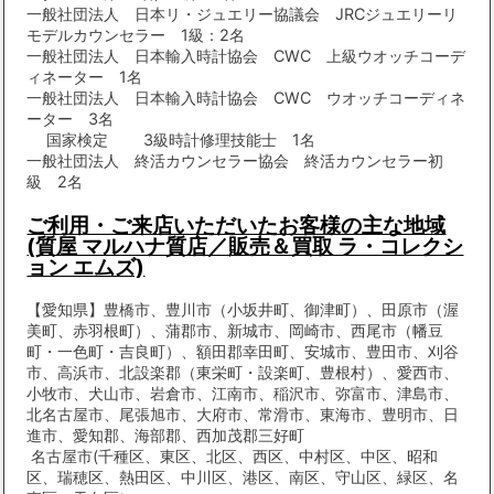
一般社団法人 日本リ・ジュエリー協議会 JRCジュエリーリ
モデルカウンセラー 1級：2名
一般社団法人 日本輸入時計協会 CWC 上級ウオッチコーデ
ィネーター 1名
一般社団法人 日本輸入時計協会 CWC ウオッチコーディネ
ーター 3名
国家検定 3級時計修理技能士 1名
一般社団法人 終活カウンセラー協会 終活カウンセラー初
級 2名
ご利用・ご来店いただいたお客様の主な地域
(質屋 マルハナ質店／販売＆買取 ラ・コレクシ
ョン エムズ)
【愛知県】豊橋市、豊川市（小坂井町、御津町）、田原市（渥
美町、赤羽根町）、蒲郡市、新城市、岡崎市、西尾市（幡豆
町・一色町・吉良町）、額田郡幸田町、安城市、豊田市、刈谷
市、高浜市、北設楽郡（東栄町・設楽町、豊根村）、愛西市、
小牧市、犬山市、岩倉市、江南市、稲沢市、弥富市、津島市、
北名古屋市、尾張旭市、大府市、常滑市、東海市、豊明市、日
進市、愛知郡、海部郡、西加茂郡三好町
名古屋市(千種区、東区、北区、西区、中村区、中区、昭和
区、瑞穂区、熱田区、中川区、港区、南区、守山区、緑区、名