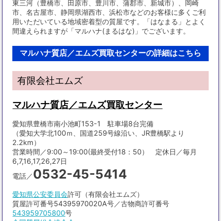
東三河（豊橋市、田原市、豊川市、蒲郡市、新城市）、岡崎
市、名古屋市、静岡県湖西市、浜松市などのお客様に多くご利
用いただいている地域密着型の質屋です。「はなまる」とよく
間違えられますが「マルハナ(まるはな)」でございます。
マルハナ質店／エムズ買取センターの詳細はこちら
有限会社エムズ
マルハナ質店／エムズ買取センター
愛知県豊橋市南小池町153-1 駐車場8台完備
（愛知大学北100ｍ、国道259号線沿い、JR豊橋駅より
2.2km）
営業時間／9:00～19:00(最終受付18：50） 定休日／毎月
6,7,16,17,26,27日
0532-45-5414
電話／
愛知県公安委員会
許可（有限会社エムズ）
質屋許可番号54395970020A号／古物商許可番号
543959705800
号