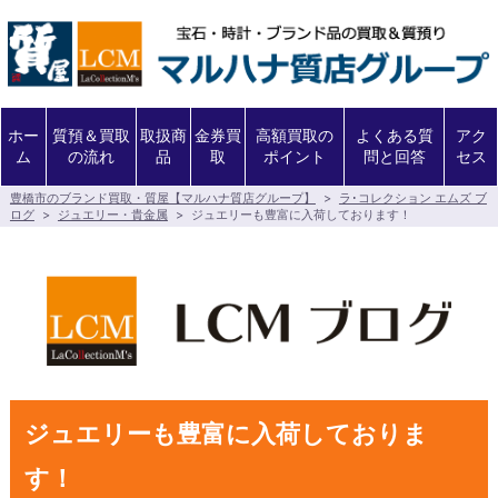
ホー
質預＆買取
取扱商
金券買
高額買取の
よくある質
アク
ム
の流れ
品
取
ポイント
問と回答
セス
豊橋市のブランド買取・質屋【マルハナ質店グループ】
>
ラ･コレクション エムズ ブ
ログ
>
ジュエリー・貴金属
>
ジュエリーも豊富に入荷しております！
ジュエリーも豊富に入荷しておりま
す！