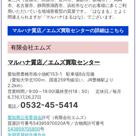
市、名古屋市、静岡県湖西市、浜松市などのお客様に多くご利
用いただいている地域密着型の質屋です。「はなまる」とよく
間違えられますが「マルハナ(まるはな)」でございます。
マルハナ質店／エムズ買取センターの詳細はこちら
有限会社エムズ
マルハナ質店／エムズ買取センター
愛知県豊橋市南小池町153-1 駐車場8台完備
（愛知大学北100ｍ、国道259号線沿い、JR豊橋駅より
2.2km）
営業時間／9:00～19:00(最終受付18：50） 定休日／毎月
6,7,16,17,26,27日
0532-45-5414
電話／
愛知県公安委員会
許可（有限会社エムズ）
質屋許可番号54395970020A号／古物商許可番号
543959705800
号
全国質屋組合連合会