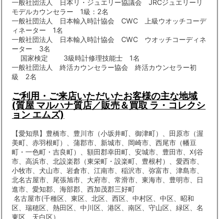
一般社団法人 日本リ・ジュエリー協議会 JRCジュエリーリ
モデルカウンセラー 1級：2名
一般社団法人 日本輸入時計協会 CWC 上級ウオッチコーデ
ィネーター 1名
一般社団法人 日本輸入時計協会 CWC ウオッチコーディネ
ーター 3名
国家検定 3級時計修理技能士 1名
一般社団法人 終活カウンセラー協会 終活カウンセラー初
級 2名
ご利用・ご来店いただいたお客様の主な地域
(質屋 マルハナ質店／販売＆買取 ラ・コレクシ
ョン エムズ)
【愛知県】豊橋市、豊川市（小坂井町、御津町）、田原市（渥
美町、赤羽根町）、蒲郡市、新城市、岡崎市、西尾市（幡豆
町・一色町・吉良町）、額田郡幸田町、安城市、豊田市、刈谷
市、高浜市、北設楽郡（東栄町・設楽町、豊根村）、愛西市、
小牧市、犬山市、岩倉市、江南市、稲沢市、弥富市、津島市、
北名古屋市、尾張旭市、大府市、常滑市、東海市、豊明市、日
進市、愛知郡、海部郡、西加茂郡三好町
名古屋市(千種区、東区、北区、西区、中村区、中区、昭和
区、瑞穂区、熱田区、中川区、港区、南区、守山区、緑区、名
東区、天白区）