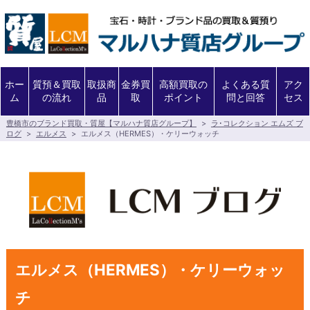
ホー
質預＆買取
取扱商
金券買
高額買取の
よくある質
アク
ム
の流れ
品
取
ポイント
問と回答
セス
豊橋市のブランド買取・質屋【マルハナ質店グループ】
>
ラ･コレクション エムズ ブ
ログ
>
エルメス
>
エルメス（HERMES）・ケリーウォッチ
エルメス（HERMES）・ケリーウォッ
チ