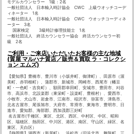
モデルカウンセラー 1級：2名
一般社団法人 日本輸入時計協会 CWC 上級ウオッチコーデ
ィネーター 1名
一般社団法人 日本輸入時計協会 CWC ウオッチコーディネ
ーター 3名
国家検定 3級時計修理技能士 1名
一般社団法人 終活カウンセラー協会 終活カウンセラー初
級 2名
ご利用・ご来店いただいたお客様の主な地域
(質屋 マルハナ質店／販売＆買取 ラ・コレクシ
ョン エムズ)
【愛知県】豊橋市、豊川市（小坂井町、御津町）、田原市（渥
美町、赤羽根町）、蒲郡市、新城市、岡崎市、西尾市（幡豆
町・一色町・吉良町）、額田郡幸田町、安城市、豊田市、刈谷
市、高浜市、北設楽郡（東栄町・設楽町、豊根村）、愛西市、
小牧市、犬山市、岩倉市、江南市、稲沢市、弥富市、津島市、
北名古屋市、尾張旭市、大府市、常滑市、東海市、豊明市、日
進市、愛知郡、海部郡、西加茂郡三好町
名古屋市(千種区、東区、北区、西区、中村区、中区、昭和
区、瑞穂区、熱田区、中川区、港区、南区、守山区、緑区、名
東区、天白区）
【静岡県】湖西市（新居町）、浜松市（旧浜北市、舞阪町、三