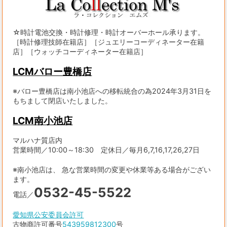
☆時計電池交換・時計修理・時計オーバーホール承ります。
［時計修理技師在籍店］［ジュエリーコーディネーター在籍
店］［ウォッチコーディネーター在籍店］
LCMバロー豊橋店
※バロー豊橋店は南小池店への移転統合の為2024年3月31日を
もちまして閉店いたしました。
LCM南小池店
マルハナ質店内
営業時間／10:00～18:30 定休日／毎月6,7,16,17,26,27日
※南小池店は、 急な営業時間の変更や休業等ある場合がござい
ます。
0532-45-5522
電話／
愛知県公安委員会許可
古物商許可番号
543959812300
号