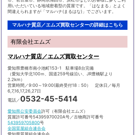
用いただいている地域密着型の質屋です。「はなまる」とよく
間違えられますが「マルハナ(まるはな)」でございます。
マルハナ質店／エムズ買取センターの詳細はこちら
有限会社エムズ
マルハナ質店／エムズ買取センター
愛知県豊橋市南小池町153-1 駐車場8台完備
（愛知大学北100ｍ、国道259号線沿い、JR豊橋駅より
2.2km）
営業時間／9:00～19:00(最終受付18：50） 定休日／毎月
6,7,16,17,26,27日
0532-45-5414
電話／
愛知県公安委員会
許可（有限会社エムズ）
質屋許可番号54395970020A号／古物商許可番号
543959705800
号
全国質屋組合連合会
愛知県質屋組合連合会