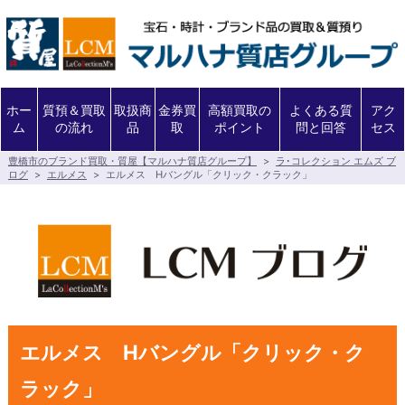
ホー
質預＆買取
取扱商
金券買
高額買取の
よくある質
アク
ム
の流れ
品
取
ポイント
問と回答
セス
豊橋市のブランド買取・質屋【マルハナ質店グループ】
>
ラ･コレクション エムズ ブ
ログ
>
エルメス
>
エルメス Hバングル「クリック・クラック」
エルメス Hバングル「クリック・ク
ラック」