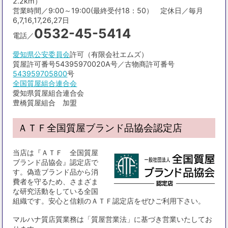
2.2km）
営業時間／9:00～19:00(最終受付18：50） 定休日／毎月
6,7,16,17,26,27日
0532-45-5414
電話／
愛知県公安委員会
許可（有限会社エムズ）
質屋許可番号54395970020A号／古物商許可番号
543959705800
号
全国質屋組合連合会
愛知県質屋組合連合会
豊橋質屋組合 加盟
ＡＴＦ全国質屋ブランド品協会認定店
当店は『ＡＴＦ 全国質屋
ブランド品協会』認定店で
す。偽造ブランド品から消
費者を守るため、さまざま
な研究活動をしている全国
組織です。安心と信頼のＡＴＦ認定店をぜひご利用下さい。
マルハナ質店質業務は「質屋営業法」に基づき営業いたしてお