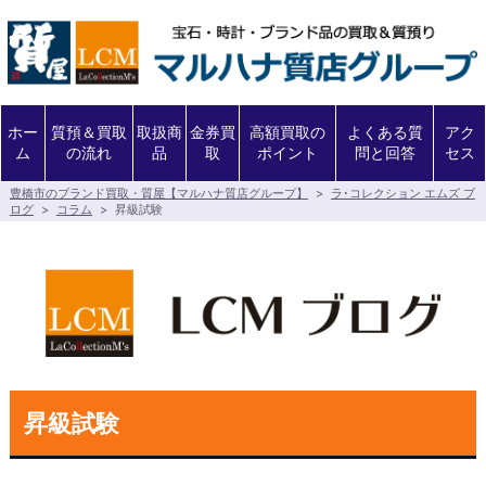
ホー
質預＆買取
取扱商
金券買
高額買取の
よくある質
アク
ム
の流れ
品
取
ポイント
問と回答
セス
豊橋市のブランド買取・質屋【マルハナ質店グループ】
>
ラ･コレクション エムズ ブ
ログ
>
コラム
>
昇級試験
昇級試験