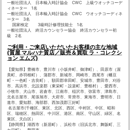
一般社団法人 日本輸入時計協会 CWC 上級ウオッチコーデ
ィネーター 1名
一般社団法人 日本輸入時計協会 CWC ウオッチコーディネ
ーター 3名
国家検定 3級時計修理技能士 1名
一般社団法人 終活カウンセラー協会 終活カウンセラー初
級 2名
ご利用・ご来店いただいたお客様の主な地域
(質屋 マルハナ質店／販売＆買取 ラ・コレクシ
ョン エムズ)
【愛知県】豊橋市、豊川市（小坂井町、御津町）、田原市（渥
美町、赤羽根町）、蒲郡市、新城市、岡崎市、西尾市（幡豆
町・一色町・吉良町）、額田郡幸田町、安城市、豊田市、刈谷
市、高浜市、北設楽郡（東栄町・設楽町、豊根村）、愛西市、
小牧市、犬山市、岩倉市、江南市、稲沢市、弥富市、津島市、
北名古屋市、尾張旭市、大府市、常滑市、東海市、豊明市、日
進市、愛知郡、海部郡、西加茂郡三好町
名古屋市(千種区、東区、北区、西区、中村区、中区、昭和
区、瑞穂区、熱田区、中川区、港区、南区、守山区、緑区、名
東区、天白区）
【静岡県】湖西市（新居町）、浜松市（旧浜北市、舞阪町、三
ケ日町）、磐田市