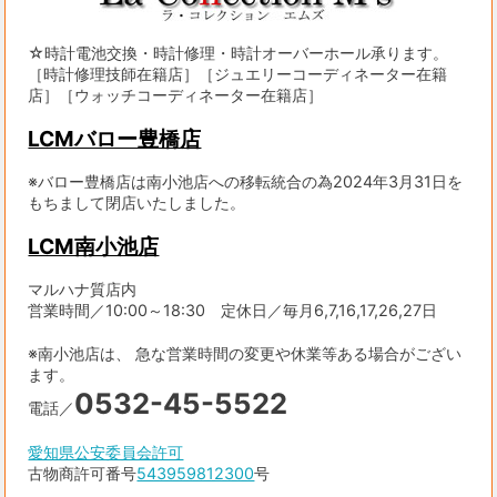
☆時計電池交換・時計修理・時計オーバーホール承ります。
［時計修理技師在籍店］［ジュエリーコーディネーター在籍
店］［ウォッチコーディネーター在籍店］
LCMバロー豊橋店
※バロー豊橋店は南小池店への移転統合の為2024年3月31日を
もちまして閉店いたしました。
LCM南小池店
マルハナ質店内
営業時間／10:00～18:30 定休日／毎月6,7,16,17,26,27日
※南小池店は、 急な営業時間の変更や休業等ある場合がござい
ます。
0532-45-5522
電話／
愛知県公安委員会許可
古物商許可番号
543959812300
号