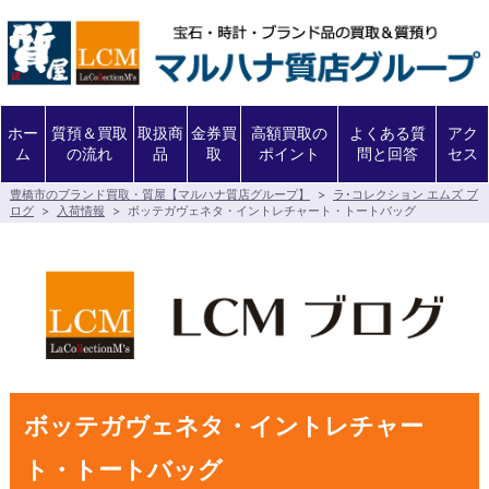
ホー
質預＆買取
取扱商
金券買
高額買取の
よくある質
アク
ム
の流れ
品
取
ポイント
問と回答
セス
豊橋市のブランド買取・質屋【マルハナ質店グループ】
>
ラ･コレクション エムズ ブ
ログ
>
入荷情報
>
ボッテガヴェネタ・イントレチャート・トートバッグ
ボッテガヴェネタ・イントレチャー
ト・トートバッグ