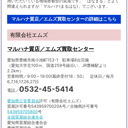
用いただいている地域密着型の質屋です。「はなまる」とよく
間違えられますが「マルハナ(まるはな)」でございます。
マルハナ質店／エムズ買取センターの詳細はこちら
有限会社エムズ
マルハナ質店／エムズ買取センター
愛知県豊橋市南小池町153-1 駐車場8台完備
（愛知大学北100ｍ、国道259号線沿い、JR豊橋駅より
2.2km）
営業時間／9:00～19:00(最終受付18：50） 定休日／毎月
6,7,16,17,26,27日
0532-45-5414
電話／
愛知県公安委員会
許可（有限会社エムズ）
質屋許可番号54395970020A号／古物商許可番号
543959705800
号
全国質屋組合連合会
愛知県質屋組合連合会
豊橋質屋組合 加盟