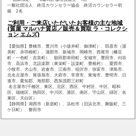
一般社団法人 終活カウンセラー協会 終活カウンセラー初
級 2名
ご利用・ご来店いただいたお客様の主な地域
(質屋 マルハナ質店／販売＆買取 ラ・コレクシ
ョン エムズ)
【愛知県】豊橋市、豊川市（小坂井町、御津町）、田原市（渥
美町、赤羽根町）、蒲郡市、新城市、岡崎市、西尾市（幡豆
町・一色町・吉良町）、額田郡幸田町、安城市、豊田市、刈谷
市、高浜市、北設楽郡（東栄町・設楽町、豊根村）、愛西市、
小牧市、犬山市、岩倉市、江南市、稲沢市、弥富市、津島市、
北名古屋市、尾張旭市、大府市、常滑市、東海市、豊明市、日
進市、愛知郡、海部郡、西加茂郡三好町
名古屋市(千種区、東区、北区、西区、中村区、中区、昭和
区、瑞穂区、熱田区、中川区、港区、南区、守山区、緑区、名
東区、天白区）
【静岡県】湖西市（新居町）、浜松市（旧浜北市、舞阪町、三
ケ日町）、磐田市