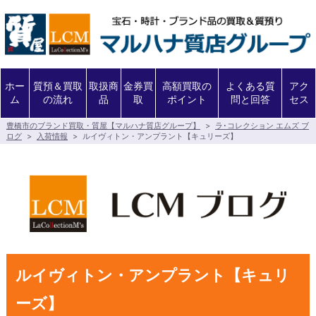
ホー
質預＆買取
取扱商
金券買
高額買取の
よくある質
アク
ム
の流れ
品
取
ポイント
問と回答
セス
豊橋市のブランド買取・質屋【マルハナ質店グループ】
>
ラ･コレクション エムズ ブ
ログ
>
入荷情報
>
ルイヴィトン・アンプラント【キュリーズ】
ルイヴィトン・アンプラント【キュリ
ーズ】