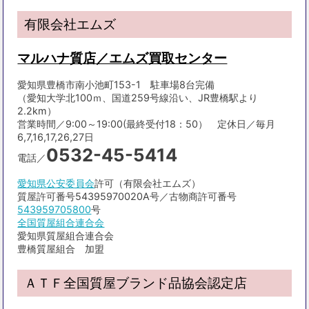
有限会社エムズ
マルハナ質店／エムズ買取センター
愛知県豊橋市南小池町153-1 駐車場8台完備
（愛知大学北100ｍ、国道259号線沿い、JR豊橋駅より
2.2km）
営業時間／9:00～19:00(最終受付18：50） 定休日／毎月
6,7,16,17,26,27日
0532-45-5414
電話／
愛知県公安委員会
許可（有限会社エムズ）
質屋許可番号54395970020A号／古物商許可番号
543959705800
号
全国質屋組合連合会
愛知県質屋組合連合会
豊橋質屋組合 加盟
ＡＴＦ全国質屋ブランド品協会認定店