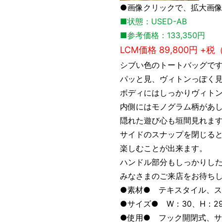
●画像クリックで、拡大画
■状態：USED-AB
■参考価格：133,350円
LCM価格 89,800円 +税
シブい色のトートバッグで
パッと見、ヴィトンっぽく
ボディにはしっかりヴィト
内側にはモノグラム柄があ
隠れた遊び心も垣間見れま
サイドのスナップを閉じる
楽しむことが出来ます。
ハンドル部分もしっかりし
みなさまのご来店をお待ちし
●素材● テキスタイル、
●サイズ● W：30、H：29
●使用● フック開閉式、