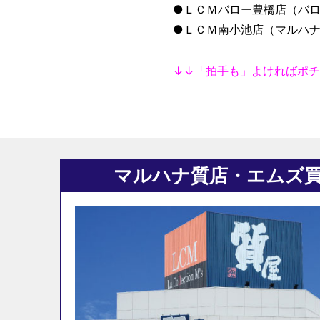
●ＬＣＭバロー豊橋店（バロ
●ＬＣＭ南小池店（マルハ
↓↓「拍手も」よければポチ
マルハナ質店・エムズ