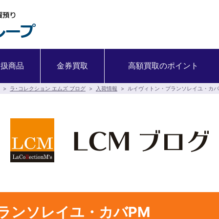
取扱商品
金券買取
高額買取のポイント
>
ラ･コレクション エムズ ブログ
>
入荷情報
>
ルイヴィトン・プランソレイユ・カバ
ランソレイユ・カバPM