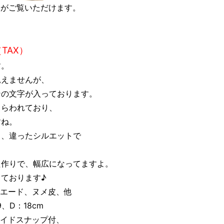
像がご覧いただけます。
（TAX）
す。
見えませんが、
ンの文字が入っております。
しらわれており、
すね。
と、違ったシルエットで
た作りで、幅広になってますよ。
ております♪
スエード、ヌメ皮、他
、D：18cm
サイドスナップ付、