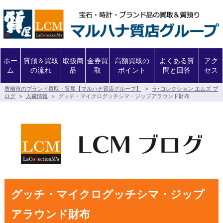
ホー
質預＆買取
取扱商
金券買
高額買取の
よくある質
アク
ム
の流れ
品
取
ポイント
問と回答
セス
豊橋市のブランド買取・質屋【マルハナ質店グループ】
>
ラ･コレクション エムズ ブ
ログ
>
入荷情報
>
グッチ・マイクログッチシマ・ジップアラウンド財布
グッチ・マイクログッチシマ・ジップ
アラウンド財布