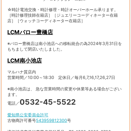
☆時計電池交換・時計修理・時計オーバーホール承ります。
［時計修理技師在籍店］［ジュエリーコーディネーター在籍
店］［ウォッチコーディネーター在籍店］
LCMバロー豊橋店
※バロー豊橋店は南小池店への移転統合の為2024年3月31日を
もちまして閉店いたしました。
LCM南小池店
マルハナ質店内
営業時間／10:00～18:30 定休日／毎月6,7,16,17,26,27日
※南小池店は、 急な営業時間の変更や休業等ある場合がござい
ます。
0532-45-5522
電話／
愛知県公安委員会許可
古物商許可番号
543959812300
号