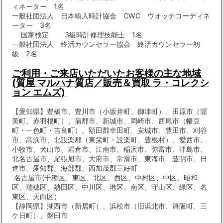
ィネーター 1名
一般社団法人 日本輸入時計協会 CWC ウオッチコーディネ
ーター 3名
国家検定 3級時計修理技能士 1名
一般社団法人 終活カウンセラー協会 終活カウンセラー初
級 2名
ご利用・ご来店いただいたお客様の主な地域
(質屋 マルハナ質店／販売＆買取 ラ・コレクシ
ョン エムズ)
【愛知県】豊橋市、豊川市（小坂井町、御津町）、田原市（渥
美町、赤羽根町）、蒲郡市、新城市、岡崎市、西尾市（幡豆
町・一色町・吉良町）、額田郡幸田町、安城市、豊田市、刈谷
市、高浜市、北設楽郡（東栄町・設楽町、豊根村）、愛西市、
小牧市、犬山市、岩倉市、江南市、稲沢市、弥富市、津島市、
北名古屋市、尾張旭市、大府市、常滑市、東海市、豊明市、日
進市、愛知郡、海部郡、西加茂郡三好町
名古屋市(千種区、東区、北区、西区、中村区、中区、昭和
区、瑞穂区、熱田区、中川区、港区、南区、守山区、緑区、名
東区、天白区）
【静岡県】湖西市（新居町）、浜松市（旧浜北市、舞阪町、三
ケ日町）、磐田市