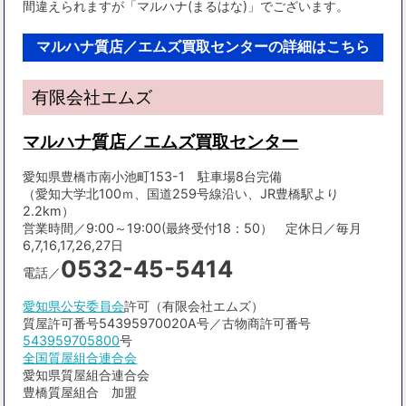
間違えられますが「マルハナ(まるはな)」でございます。
マルハナ質店／エムズ買取センターの詳細はこちら
有限会社エムズ
マルハナ質店／エムズ買取センター
愛知県豊橋市南小池町153-1 駐車場8台完備
（愛知大学北100ｍ、国道259号線沿い、JR豊橋駅より
2.2km）
営業時間／9:00～19:00(最終受付18：50） 定休日／毎月
6,7,16,17,26,27日
0532-45-5414
電話／
愛知県公安委員会
許可（有限会社エムズ）
質屋許可番号54395970020A号／古物商許可番号
543959705800
号
全国質屋組合連合会
愛知県質屋組合連合会
豊橋質屋組合 加盟