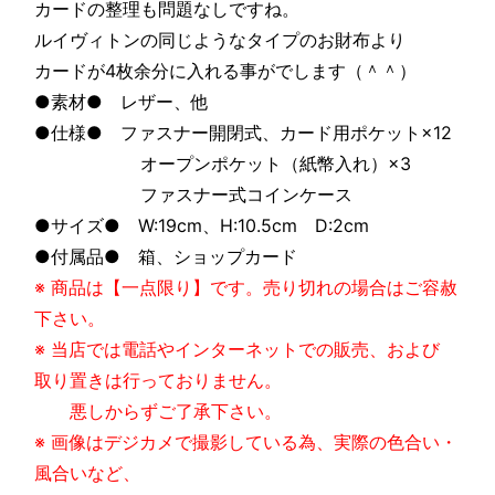
カードの整理も問題なしですね。
ルイヴィトンの同じようなタイプのお財布より
カードが4枚余分に入れる事がでします（＾＾）
●素材● レザー、他
●仕様● ファスナー開閉式、カード用ポケット×12
オープンポケット（紙幣入れ）×3
ファスナー式コインケース
●サイズ● W:19cm、H:10.5cm D:2cm
●付属品● 箱、ショップカード
※ 商品は【一点限り】です。売り切れの場合はご容赦
下さい。
※ 当店では電話やインターネットでの販売、および
取り置きは行っておりません。
悪しからずご了承下さい。
※ 画像はデジカメで撮影している為、実際の色合い・
風合いなど、