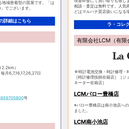
現金即金にて買い取りも致し
る地域密着型の質屋です。「は
相談・査定は無料です。人気商
)」でございます。
どはマルハナ質店扱いになる
の詳細はこちら
ラ・コレ
有限会社LCM（有
2.2km）
☆時計電池交換・時計修理・
,7,16,17,26,27日
［時計修理技師在籍店］［ジ
ネーター在籍店］
LCMバロー豊橋店
3959705800
号
※バロー豊橋店は南小池店への
ました。
LCM南小池店