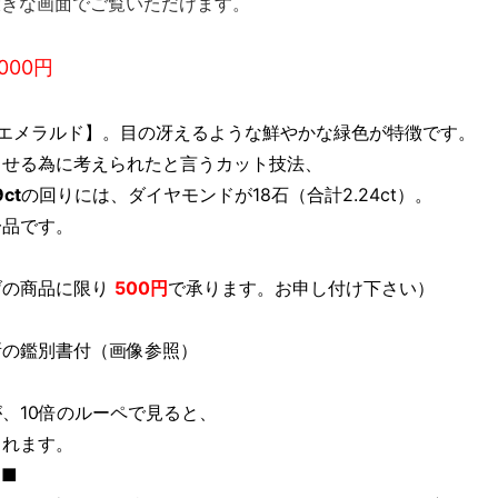
大きな画面でご覧いただけます。
000円
【エメラルド】。目の冴えるような鮮やかな緑色が特徴です。
させる為に考えられたと言うカット技法、
9ct
の回りには、ダイヤモンドが18石（合計2.24ct）。
一品です。
げの商品に限り
500円
で承ります。お申し付け下さい）
所の鑑別書付（画像参照）
、10倍のルーペで見ると、
られます。
ス■