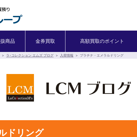
取扱商品
金券買取
高額買取のポイント
>
ラ･コレクション エムズ ブログ
>
入荷情報
>
プラチナ・エメラルドリング
ルドリング