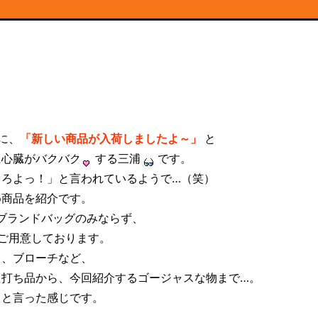
に、
「新しい商品が入荷しましたよ～」
と
に心臓がバクバク
する三浦
です。
しろよっ！」と言われているようで…（笑）
め商品を紹介です。
、ブランドバッグのみならず、
ご用意しております。
ス、ブローチなど、
値打ち品から、今回紹介するゴージャスな物まで…。
～と言った感じです。