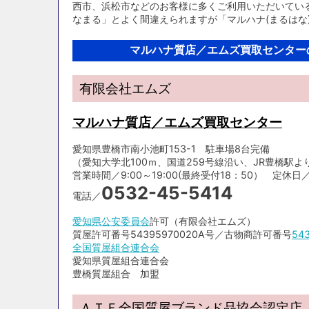
西市、浜松市などのお客様に多くご利用いただいてい
なまる」とよく間違えられますが「マルハナ(まるはな
マルハナ質店／エムズ買取センター
有限会社エムズ
マルハナ質店／エムズ買取センター
愛知県豊橋市南小池町153-1 駐車場8台完備
（愛知大学北100ｍ、国道259号線沿い、JR豊橋駅より
営業時間／9:00～19:00(最終受付18：50） 定休日／毎月6
0532-45-5414
電話／
愛知県公安委員会
許可（有限会社エムズ）
質屋許可番号54395970020A号／古物商許可番号
54
全国質屋組合連合会
愛知県質屋組合連合会
豊橋質屋組合 加盟
ＡＴＦ全国質屋ブランド品協会認定店