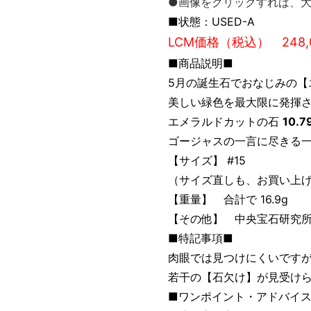
●画像をクリックすれば、
■状態：USED-A
LCM価格（税込） 248,
■商品説明■
5月の誕生石でおなじみの
美しい緑色を最大限に発揮
エメラルドカットの石
10.7
ゴージャスの一言に尽きる
【サイズ】 #15
（サイズ直しも、お買い上
【重量】 合計で 16.9g
【その他】 中央宝石研究
■特記事項■
肉眼では見つけにくいですが
若干の【石欠け】が見受け
■ワンポイント・アドバイ