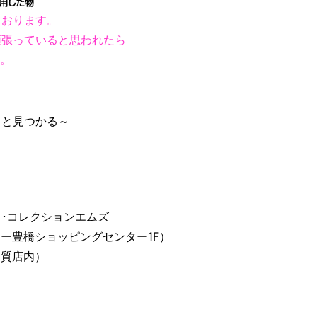
ております。
頑張っていると思われたら
す。
っと見つかる～
･コレクションエムズ
ー豊橋ショッピングセンター1F）
ナ質店内）