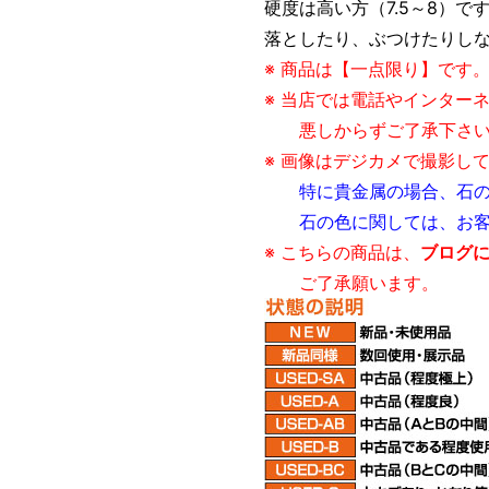
硬度は高い方（7.5～8）
落としたり、ぶつけたりし
※ 商品は【一点限り】です
※ 当店では電話やインター
悪しからずご了承下さい
※ 画像はデジカメで撮影し
特に貴金属の場合、石
石の色に関しては、お客様
※ こちらの商品は、
ブログに
ご了承願います。