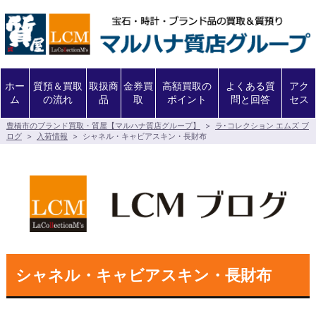
ホー
質預＆買取
取扱商
金券買
高額買取の
よくある質
アク
ム
の流れ
品
取
ポイント
問と回答
セス
豊橋市のブランド買取・質屋【マルハナ質店グループ】
>
ラ･コレクション エムズ ブ
ログ
>
入荷情報
>
シャネル・キャビアスキン・長財布
シャネル・キャビアスキン・長財布