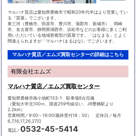
マルハナ質店は愛知県豊橋市で昭和20年代半ばより営業してい
る『質屋』でございます。
東三河（豊橋市、田原市、豊川市、蒲郡市、新城市）、岡崎
市、名古屋市、静岡県湖西市、浜松市などのお客様に多くご利
用いただいている地域密着型の質屋です。「はなまる」とよく
間違えられますが「マルハナ(まるはな)」でございます。
マルハナ質店／エムズ買取センターの詳細はこちら
有限会社エムズ
マルハナ質店／エムズ買取センター
愛知県豊橋市南小池町153-1 駐車場8台完備
（愛知大学北100ｍ、国道259号線沿い、JR豊橋駅より
2.2km）
営業時間／9:00～19:00(最終受付18：50） 定休日／毎月
6,7,16,17,26,27日
0532-45-5414
電話／