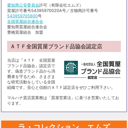
愛知県公安委員会
許可（有限会社エムズ）
質屋許可番号54395970020A号／古物商許可番号
543959705800
号
全国質屋組合連合会
愛知県質屋組合連合会
豊橋質屋組合 加盟
ＡＴＦ全国質屋ブランド品協会認定店
当店は『ＡＴＦ 全国質屋
ブランド品協会』認定店で
す。偽造ブランド品から消
費者を守るため、さまざま
な研究活動をしている全国
組織です。安心と信頼のＡＴＦ認定店をぜひご利用下さい。
マルハナ質店質業務は「質屋営業法」に基づき営業いたしてお
ります。
ラ・コレクション エムズ