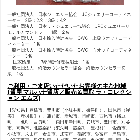
一般社団法人 日本ジュエリー協会 JCジュエリーコーディネ
ーター 2級：2名／3級：4名
一般社団法人 日本リ・ジュエリー協議会 JRCジュエリーリ
モデルカウンセラー 1級：2名
一般社団法人 日本輸入時計協会 CWC 上級ウオッチコーデ
ィネーター 1名
一般社団法人 日本輸入時計協会 CWC ウオッチコーディネ
ーター 3名
国家検定 3級時計修理技能士 1名
一般社団法人 終活カウンセラー協会 終活カウンセラー初
級 2名
ご利用・ご来店いただいたお客様の主な地域
(質屋 マルハナ質店／販売＆買取 ラ・コレクシ
ョン エムズ)
【愛知県】豊橋市、豊川市（小坂井町、御津町）、田原市（渥
美町、赤羽根町）、蒲郡市、新城市、岡崎市、西尾市（幡豆
町・一色町・吉良町）、額田郡幸田町、安城市、豊田市、刈谷
市、高浜市、北設楽郡（東栄町・設楽町、豊根村）、愛西市、
小牧市、犬山市、岩倉市、江南市、稲沢市、弥富市、津島市、
北名古屋市、尾張旭市、大府市、常滑市、東海市、豊明市、日